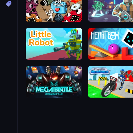
Kill-BOI 9000
Cyberpunk: Res
Little Robot
He
Megabattle
Moto Robots: Stee