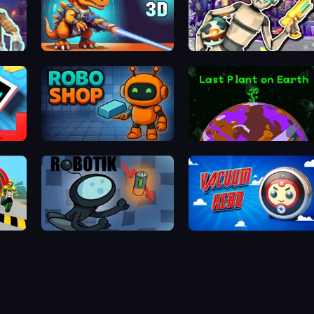
istance
CyberDino 3D
Cyberpunk: Corporati
art Box
Robo Shop
Last Plant On Ear
l Trial
ROBOTIK
Vacuum Hero: Maf