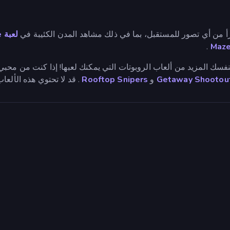
زأ من أي تصور للمستقبل، بما في ذلك مشاهد المدن الكئيبة في
لعبة Cyberpunk: Resistance
.
Maz
نفسك المزيد من ألعاب الروبوتات التي يمكنك لعبها! إذا كنت من محبي
Getaway Shootou
و
Rooftop Snipers
. قد لا تحتوي هذه الألعا