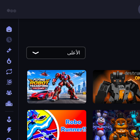
الأعلى
Flying Robot Transform Car Games
Destructors