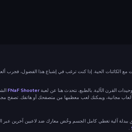
افت مع الكائنات الحية. إذا كنت ترغب في إشباع هذا الفضول، فجرب أ
دات القرن الآلية. بالطبع، نتحدث هنا عن لعبة
FNaF Shooter
الشه
لألعاب مجانية، ويمكنك لعب معظمها من متصفحك أو هاتفك. تصفح مج
لق ببدلة آلية تغطي كامل الجسم وخُض معارك ضد لاعبين آخرين عبر ا
.