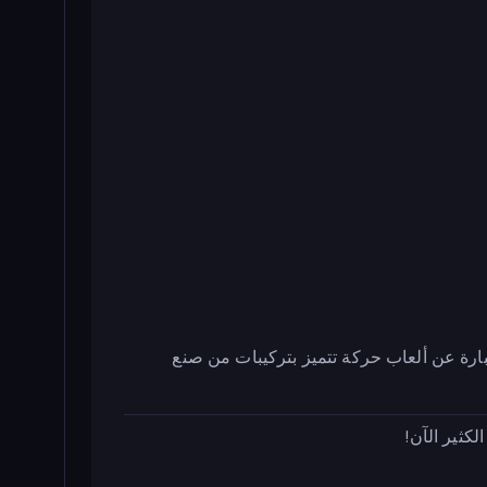
 تتراوح في موضوعها من منصات التمرير الجانبي إلى ألعاب io، ولكن معظمها عبارة عن ألعاب حركة تتميز بتركيبات من صنع