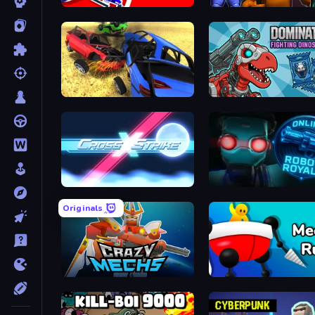
Robo Runner
FNaF 
Car Crash Simulator Royale
Dominators: Fighting Dinosaurs
Cross Strike
Online Robot
Originals
Crazy Mechs
Mec