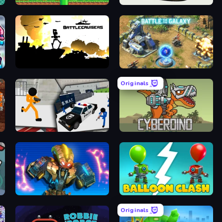
ot
Super Robo - Adventure
SuperWEIRD
ot
Battlecruisers
Battle for the Galaxy
Originals
um
Stickman Prison: Counter Assault
CyberDino: T-Rex vs Robots
rk
Ultimate Robo Duel 3D
Balloon Clash
Originals