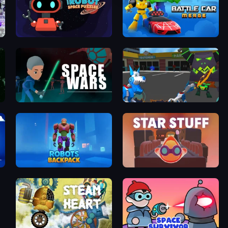
on
Robbie the Robot
Merge Battle Car
th
SpaceWars
Robot Dog City Simulator
ia
Robots Backpack
Star Stuff