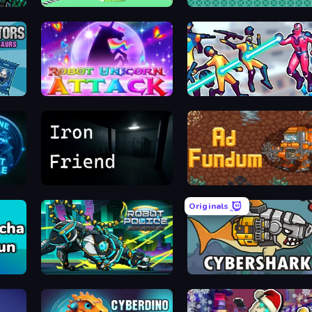
Shooter
Silly Walkers
RobSho
Robot Unicorn Attack
Hero 3: Flying Rob
 Royale
Iron Friend
Ad Fund
Originals
ha Run
Robot Police Iron Panther
CyberSha