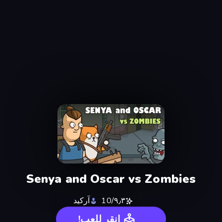
Senya and Oscar vs Zombies
٩٫٣/10
آركيد
انقر للعب!