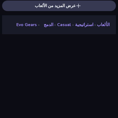
عرض المزيد من الألعاب
الألعاب
استراتيجية
Casual
الدمج
Evo Gears
»
»
»
»
Evo Gears
مطور
Rike Games
تقييم
٩٫٣
(
استنادًا إلى الأشهر الستة الماضية
)
مطلق سراحه
نوفمبر ٢٠٢٥
آخر تحديث
ديسمبر ٢٠٢٥
محرك الألعاب
Unity 6
المنصات
متصفح (سطح المكتب، الهاتف المحمول،
الجهاز اللوحي), تطبيق CrazyGames
(Android), App Store (Android)
توجيه
لَوحَة