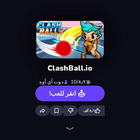
ClashBall.io
٨٫٩/10
دوت آي أوه
انقر للعب!
٥٫٦ ألف