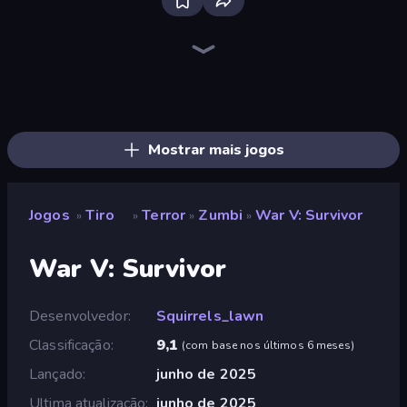
SkillWarz
CS: Chaos Squad
Kirka.io
Fragen
KS Z
Winter Clash 3D
Block Contra: Clutch Strike
Zomblox
Pixel Combat: Zombies Strike
Chicken Strike
Rocket Clash 3D
Ninja Clash Heroes
Chicken CS
Battle of the Soldiers: Red vs Blue
Airport Clash 3D
Mine Shooter 2: Noob vs Mobs
Subway Clash 2
Sniper Clash 3D
Mostrar mais jogos
Jogos
Tiro
Terror
Zumbi
War V: Survivor
»
»
»
»
War V: Survivor
Desenvolvedor
Squirrels_lawn
Classificação
9,1
(
com base nos últimos 6 meses
)
Lançado
junho de 2025
Ultima atualização
junho de 2025