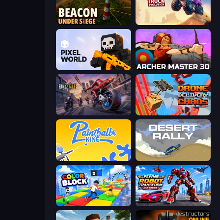
Beacon Under Siege
Monster Truck Evolution
Pixel World
Archer Master 3D: Castle Defense
Road Rage
Drone Delivery Chaos
Paintball King
Desert Rally
Color Block
Flying Robot Transform Car Games