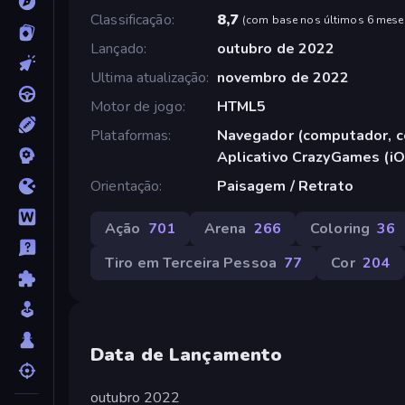
Classificação
8,7
(
com base nos últimos 6 mese
Lançado
outubro de 2022
Ultima atualização
novembro de 2022
Motor de jogo
HTML5
Plataformas
Navegador (computador, ce
Aplicativo CrazyGames (iO
Orientação
Paisagem / Retrato
Ação
701
Arena
266
Coloring
36
Tiro em Terceira Pessoa
77
Cor
204
Data de Lançamento
outubro 2022