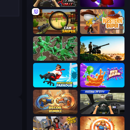
Racing Limits
Punch Max
Camo Sniper
Western Sniper
Soldiers - Capture and Control!
Artillery Vs Tanks
Office Chair Parkour
Dye Hard
Recoil Rumble
Racing in City