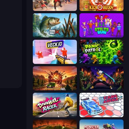
SWAT Cats
Kick the Buddy
Fishing Anomaly
Stilts Run
Veck.io
Panic Patrol
Demolition Inc.
Sword Master: Shadow Hunter
Downhill Racer
Cars Arena