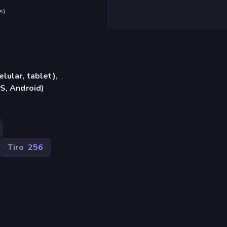
s
)
lular, tablet),
S, Android)
Tiro
256