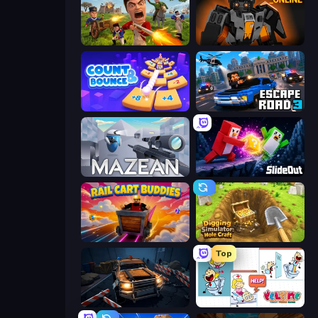
Redcoats.io
Destructors Online
Count and Bounce
Escape Road 3
Mazean
Slide Out
Rail Cart Buddies
Digging Simulator: Hole Craft
Top
Cars vs Zombies
Help Me: Tricky Puzzle Games