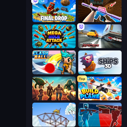
Final Drop
KS Z
Mega Hole Attack
Traffic Racer
ClashBall.io
Ships 3D
Top
Horde Crusher
Build A Plane
Railway Bridge
Battle of the Soldiers: Red vs Blue