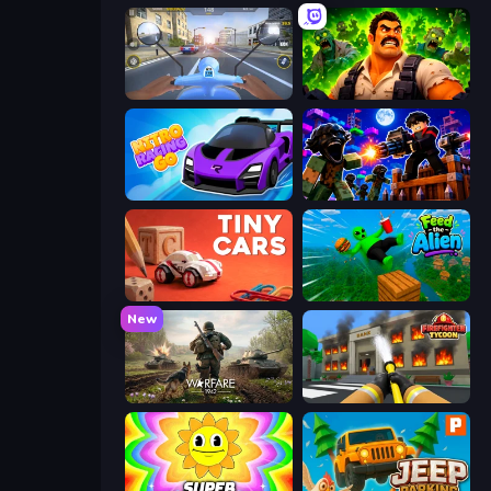
Moto Racing Club
Zombie Lab Escape
Nitro Racing Go
Base Obby: Zombie Defense
Tiny Cars
Feed the Alien
New
Warfare 1942
Obby: Firefighter Tycoon