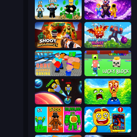
Obby Tycoon Build the City
Obby - BrainWave
Shoot Brainrot
Obby Bomb Blast For Pets
Obby: Ragdoll Boxing
Lucky Block
Obby: +1 to Spaceflight Altitude
Save Memerots: Acid Lava lake
Obby Brainrot Merge
Obby Cards: The Legend Hunt