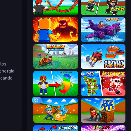
Build a Rollercoaster: Simulator
Brainrot Arena Online
Obby: Legendary Dragon
Obby Plane Power Challenge: Fly
ulos
Brainrot Tower Defence
Obby Fly For Pets
energia
licando
Collect Brainrot Egg
Plants vs Brain Zombies
Escape Cave For Brainrot
Obby: Break Rocks For Brainrots