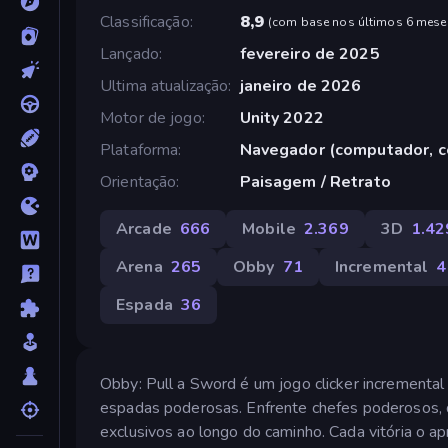
Classificação
8,9
(
com base nos últimos 6 mese
Lançado
fevereiro de 2025
Ultima atualização
janeiro de 2026
Motor de jogo
Unity 2022
Plataforma
Navegador (computador, ce
Orientação
Paisagem / Retrato
Arcade
666
Mobile
2.369
3D
1.42
Arena
265
Obby
71
Incremental
4
Espada
36
Obby: Pull a Sword é um jogo clicker incremental
espadas poderosas. Enfrente chefes poderosos, 
exclusivos ao longo do caminho. Cada vitória o a