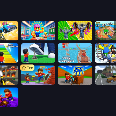
Obby: The Royal Race
Obby: Dumb or Genius IQ Test
Obby: Gym Simulator, Escape
Obby: +1 Jump per Click
Obby: Click and Grow
Obby: Crazy Cart
Obby: Ride C
Top
Obby: Firefighter Tycoon
Obby: +1 Click Wall Breaker
Obby: Break Rocks For Brainrots
ig Down