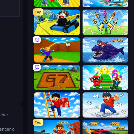
Obby: Gym Simulator, Escape
Bubble Gum Simulator
Top
Cart Ride Danger Mount
Obby vs Brainrot
Throw a Lucky Block
Obby Fish Challenge: Ride
Obby: Dig Brainrots
Run and Jump for Brainrot
nhar
Ladder to Brainhot: Climb
Break a Skyscraper
Top
encer o