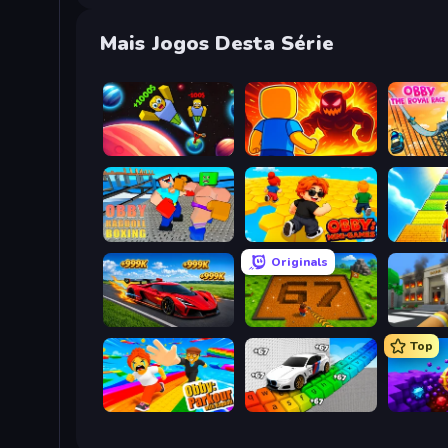
Mais Jogos Desta Série
Obby: +1 to Spaceflight Altitude
Obby: Legendary Dragon
Obby: Ragdoll Boxing
Obby: Mini-Games
Originals
Obby: +1 Speed Car Escape
Obby: Dig Brainrots
Top
Obby: Parkour with Ragdoll
Obby: Supercar Race on Keyboard
Obby: D