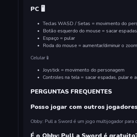
PC 🖥️
Teclas WASD / Setas = movimento do pe
Botão esquerdo do mouse = sacar espada
Espaço = pular
Roda do mouse = aumentar/diminuir o zoo
Celular📱
Joystick = movimento do personagem
Controles na tela = sacar espadas, pular e 
PERGUNTAS FREQUENTES
Posso jogar com outros jogadores
Obby: Pull a Sword é um jogo multijogador para 
É o Obby: Pull a Sword é gratuito