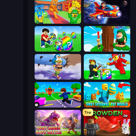
Catch Brainrots From Bosses
Obby Space Challenge: Starships
Break a Lucky Egg Brainrots
Steal Beanstalk for Brainrots
BrainZombie Log Escape
Break a Lucky Blocks with Brainrots
Robby: Cross the Road for Brainrot
Obby Sprunki: Pet World
Top
Obby Miner: Boss Battle
Grow A Garden | Growden.io