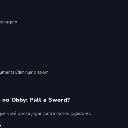
rsonagem
s
m
aumentar/diminuir o zoom
 no Obby: Pull a Sword?
que você possa jogar contra outros jogadores.
?