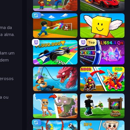
Obby: +1 Click Wall Breaker
Obby: +1 Speed Car Escape
ima da
a alma.
Baseball For Brainrot
Lucky Brainrot Blocks Online
Top
rdam um
podem
Obby Car Challenge: Drive
Meeland.io
derosos
Fish It Now
Battle of Knights: Robby and Dragons
a ou
Brainrot Evolution
Dig and Descend: Obby Mine