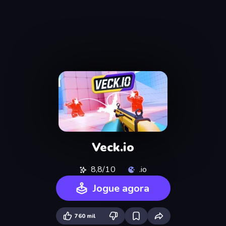
Veck.io
8,8/10
.io
Jogue agora
760 mil