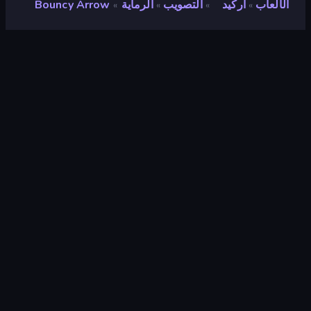
الألعاب
آركيد
التصويب
الرماية
Bouncy Arrow
»
»
»
»
Bouncy Arrow
مطور
Done23
تقييم
٨٫٦
(
استنادًا إلى الأشهر الستة الماضية
)
مطلق سراحه
أكتوبر ٢٠٢٥
آخر تحديث
يناير ٢٠٢٦
محرك الألعاب
Unity 2022
المنصات
متصفح (سطح المكتب، الهاتف المحمول،
الجهاز اللوحي), تطبيق CrazyGames
(iOS, Android)
توجيه
منظر طبيعي / صورة شخصية
آركيد
٥٢٣
Mobile
٢٬٣٤٨
الزومبي
٩٩