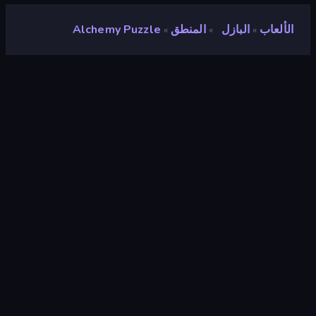
الألعاب
البازل
المنطق
Alchemy Puzzle
»
»
»
Alchemy Puzzle
مطور
Eyestorm Pte. LTD.
تقييم
٨٫٧
(
استنادًا إلى الأشهر الستة الماضية
)
مطلق سراحه
يوليو ٢٠٢٥
محرك الألعاب
Unity 6
المنصات
متصفح (سطح المكتب، الهاتف المحمول،
الجهاز اللوحي), تطبيق CrazyGames
(iOS, Android), App Store (iOS,
Android)
توجيه
لَوحَة
البازل
٥٦٦
Mobile
٢٬٣٥٧
المنطق
٤٥٤