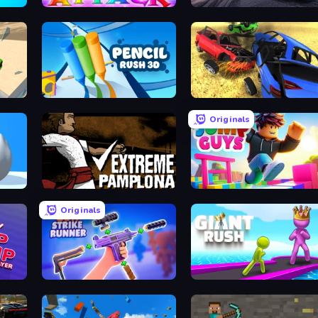
Robot Unicorn Attack
Road Rage
Obstacle Race: Destroying Simulator!
Pencil Rush
Car Crash Simulator Royale
Originals
Extreme Pamplona
Jump Guys
Originals
yer
Gun Strike Runner
Giant Rush!