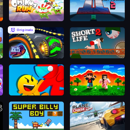
Om Nom: Run
Big Tower Tiny Square 2
Originals
Rolling Balls Space Race
Short Life 2
Riot Escape
The Lava Tsunami