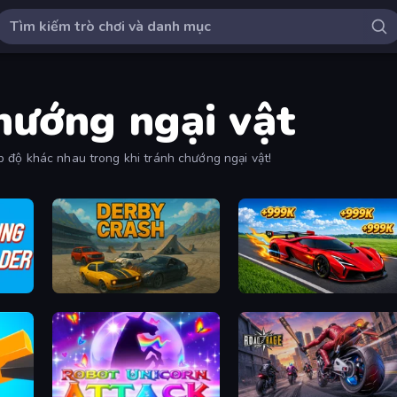
hướng ngại vật
 độ khác nhau trong khi tránh chướng ngại vật!
Derby Crash
Obby: +1 Speed Car Escape