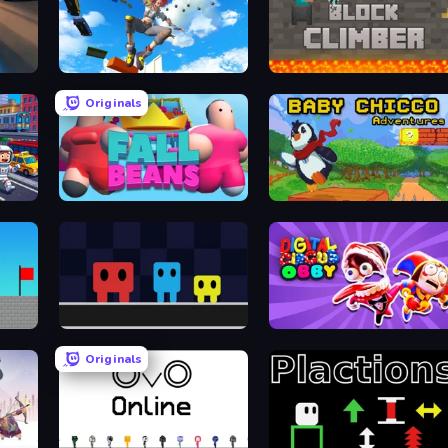
Only Up 3D Parkour: Go Ascend
Block Climber
Originals
Fall Beans
Baby Chicco Adventures
Big Tall Small
Digital Circus: Obby
Originals