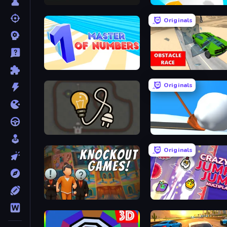
Lime Playground Sandbox
Helix Jump
Originals
Master of Numbers
Originals
Light The Lamp
Shovel 3D
Originals
Knockout
Crazy Jump Jump Multipla