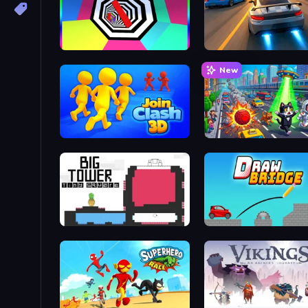
Color Tunnel
Asphalt Rush
New
Join Clash 3D
Metro Runner
Big Tower Tiny Square
Draw Bridge