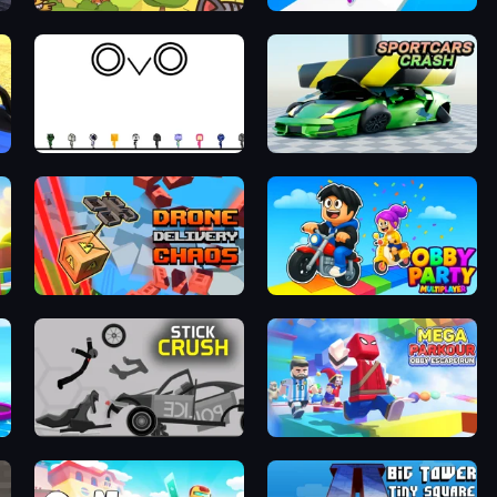
StrikeForce Kitty
Twerk Race 3D
OvO Game
Sportcars Crash
Drone Delivery Chaos
Obby Party Multiplayer
Stick Crush
Mega Parkour: Obby Escape Run