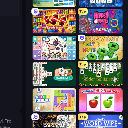
Associations - Word Connect
Cryptoword
Top
Goods Triple Match 3D
Hidden Objects
Find The Cow
Screw Out: Bolts and Nuts
Top
Mahjongg Solitaire
Spider Solitaire
Word Play
What's The Difference?
Top
ị. Trò
nghiệm