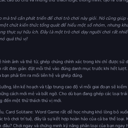
 mà trẻ cần phát triển để chơi trò chơi này giỏi. Nó cũng giúp
n một chút kiến thức tổng quát để hiểu một số nhóm, nhưng kh
ng thực sự hữu ích. Đây là một trò chơi dạy người chơi rất nhiề
nó quá thú vị!
hình ảnh và thẻ từ, ghép chúng chính xác trong khi chỉ được sử 
 rất đơn giản: đặt mỗi thẻ vào đúng danh mục trước khi hết lượt
và bạn phải tìm ra mối liên hệ và ghép đúng.
lưỡng, lên kế hoạch và tập trung cao độ vì mỗi giai đoạn sẽ kiểm
những cách mới mẻ và bất ngờ. Cho dù bạn đang ghép các loại trái 
g đến một thử thách thú vị mới.
u, Card Solitaire: Word Game rất dễ học nhưng khó lòng bỏ xuố
oặc trò chơi trí tuệ, đây là sự kết hợp hoàn hảo của cả ba thể loại. 
ến đâu? Chơi ngay và chứng minh kỹ năng phân loại của bạn ngay