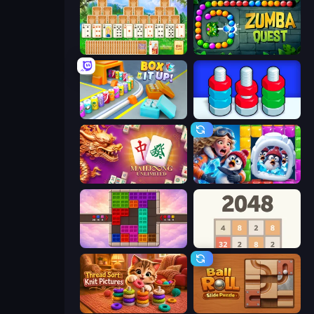
Magic Towers Solitaire
Zumba Quest
Box It Up
Nuts Puzzle: Sort By Color
Mahjong Unlimited
Captain Blast
Color Cube Puzzle
2048
Thread Sort: Knit Pictures
Ball Roll