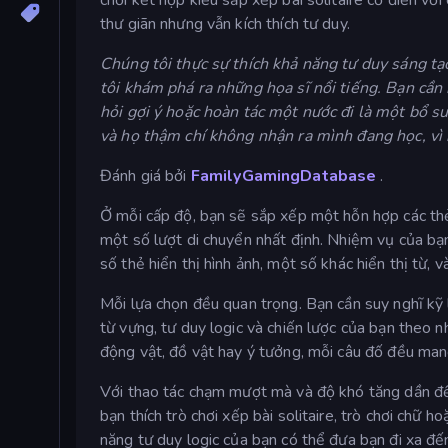
thư giãn nhưng vẫn kích thích tư duy.
Chúng tôi thực sự thích khả năng tư duy sáng tạo
tôi khám phá ra những họa sĩ nổi tiếng. Bạn cầ
hỏi gợi ý hoặc hoàn tác một nước đi là một bổ su
và họ thậm chí không nhận ra mình đang học, vì 
Đánh giá bởi
FamilyGamingDatabase
.
Ở mỗi cấp độ, bạn sẽ sắp xếp một hỗn hợp các thẻ 
một số lượt di chuyển nhất định. Nhiệm vụ của bạn
số thẻ hiển thị hình ảnh, một số khác hiển thị từ, 
Mỗi lựa chọn đều quan trọng. Bạn cần suy nghĩ kỹ 
từ vựng, tư duy logic và chiến lược của bạn theo 
động vật, đồ vật hay ý tưởng, mỗi câu đố đều man
Với thao tác chạm mượt mà và độ khó tăng dần đề
bạn thích trò chơi xếp bài solitaire, trò chơi chữ h
năng tư duy logic của bạn có thể đưa bạn đi xa đ