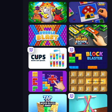
Rat's House - Nonogram
Screw Sorting
Bubble Blast
Bus Escape: Clear Jam
Cups - Water Sort Puzzle
Block Blaster
BlockBuster Puzzle
Waffle Words