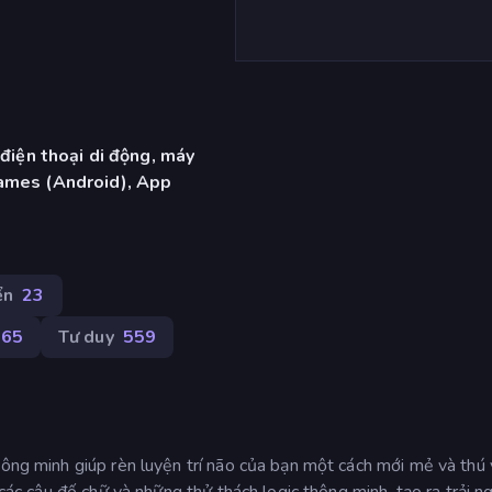
 điện thoại di động, máy
ames (Android), App
ển
23
165
Tư duy
559
hông minh giúp rèn luyện trí não của bạn một cách mới mẻ và thú v
 các câu đố chữ và những thử thách logic thông minh, tạo ra trải 