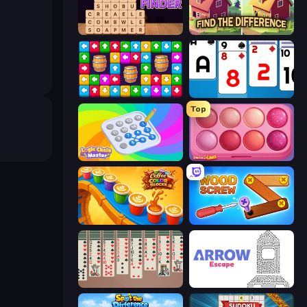
Word Finder
Find The Difference
Tap Away Story
Social Solitaire
Top
Logic Chain Master
Piece of Cake: Merge and Bake
Coffee Color Blocks
Wood Screw: Bolts Puzzle
Spider Solitaire 2 Suits
Arrow Escape