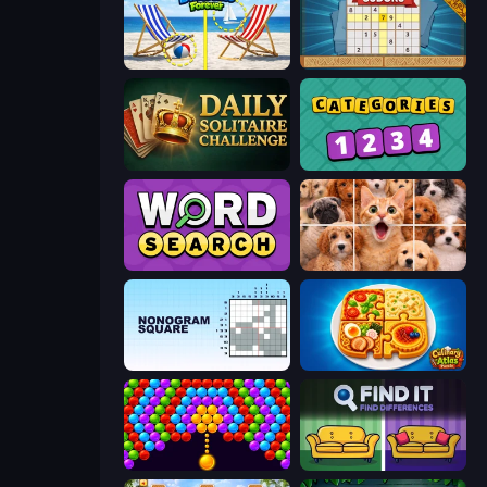
Spot the Difference Forever
Sudoku Online
Daily Solitaire Challenge
Categories
Daily Word Search
Jigpic Solitaire
Nonogram Square
Culinary Atlas
Bubble Story
Find It - Find The Differences