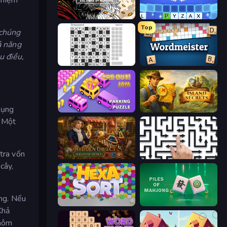
Color Tap: Coloring by Numbers
Word Wipe
Top
 chúng
ả năng
u điều,
Crossword
Wordmeister
dụng
Car OUT! Jam Parking Puzzle
Hidden Objects: Island Secrets
. Một
 tra vốn
Hidden Object: Street Of Secrets
Arrow Escape: Puzzle
cây,
ng. Nếu
Hexa Sort
Piles of Mahjong
Khả
 hôm