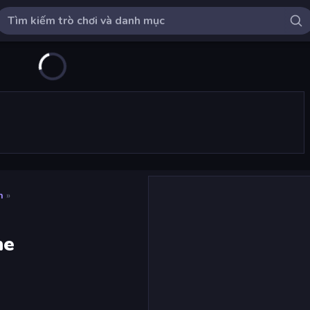
n
»
me