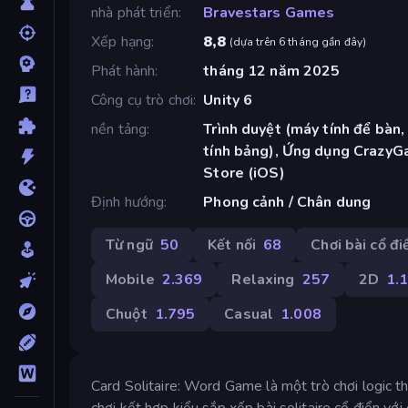
nhà phát triển
Bravestars Games
Xếp hạng
8,8
(
dựa trên 6 tháng gần đây
)
Phát hành
tháng 12 năm 2025
Công cụ trò chơi
Unity 6
nền tảng
Trình duyệt (máy tính để bàn,
tính bảng), Ứng dụng CrazyG
Store (iOS)
Định hướng
Phong cảnh / Chân dung
Từ ngữ
50
Kết nối
68
Chơi bài cổ đi
Mobile
2.369
Relaxing
257
2D
1.
Chuột
1.795
Casual
1.008
Card Solitaire: Word Game là một trò chơi logic t
chơi kết hợp kiểu sắp xếp bài solitaire cổ điển với