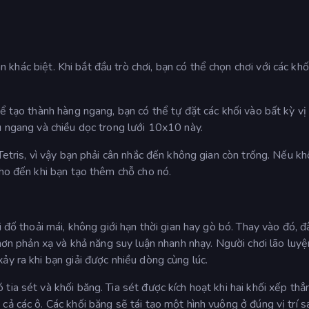
khác biệt. Khi bắt đầu trò chơi, bạn có thể chọn chơi với các khố
ể tạo thành hàng ngang, bạn có thể tự đặt các khối vào bất kỳ vị 
u ngang và chiều dọc trong lưới 10x10 này.
Tetris, vì vậy bạn phải cân nhắc đến không gian còn trống. Nếu k
cho đến khi bạn tạo thêm chỗ cho nó.
 đố thoải mái, không giới hạn thời gian hay gò bó. Thay vào đó, đ
 hơn phản xạ và khả năng suy luận nhanh nhạy. Người chơi lão luyệ
ảy ra khi bạn giải được nhiều dòng cùng lúc.
tia sét và khối băng. Tia sét được kích hoạt khi hai khối xếp thẳ
ả các ô. Các khối băng sẽ tái tạo một hình vuông ở đúng vị trí s