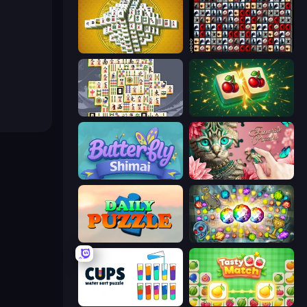
Mahjong Tower
War Mahjong
Mahjong Titans
Mahjong Puzzle: Tile Match
Butterfly Shimai
Favorite Puzzles
Daily Puzzle
Forgotten Treasure 2
Cups - Water Sort Puzzle
Tasty Match: Mahjong Pairs