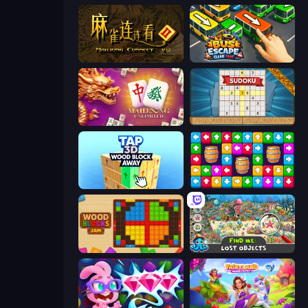
Mahjong Connect 2 (Legacy)
Bus Escape: Clear Jam
Mahjong Unlimited
Sudoku Online
Tap 3D Wood Block Away
Tap Away Story
Wood Blocks Jam
Find Me: Lost Objects