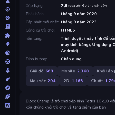
Xếp hạng
7,6
(
dựa trên 6 tháng gần đây
)
Phát hành
tháng 9 năm 2020
Cập nhật mới nhất
tháng 9 năm 2023
Công cụ trò chơi
HTML5
nền tảng
Trình duyệt (máy tính để bàn
máy tính bảng), Ứng dụng 
Android)
Định hướng
Chân dung
Giải đố
668
Mobile
2.368
Khối lập
Màu sắc
204
2D
1.165
Chuột
1.79
Block Champ là trò chơi xếp hình Tetris 10x10 vớ
xóa chúng khỏi trò chơi và tăng điểm của bạn.