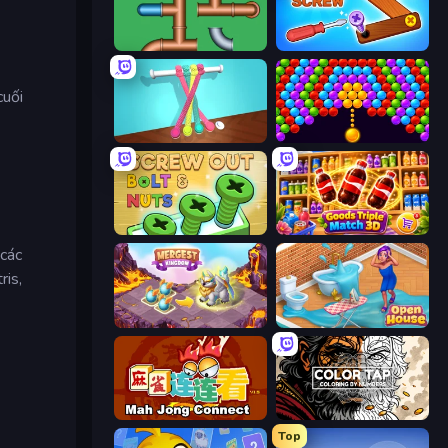
Plumber Pipe Out
Wood Screw: Bolts Puzzle
cuối
Tangle Master
Bubble Story
Screw Out: Bolts and Nuts
Goods Triple Match 3D
 các
ris,
Mergest Kingdom
Open House
Mahjong Connect (Legacy)
Color Tap: Coloring by Numbers
Top