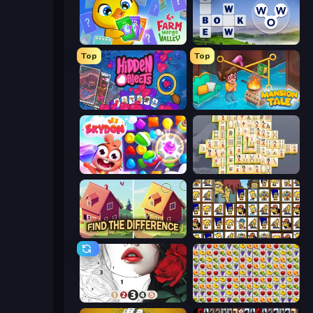
Farm Merge Valley
Words of Wonders
Top
Top
Hidden Objects
Mansion Tale: Merge Secrets
Skydom
Mahjong Online
Find The Difference
Tiles of the Simpsons
Numicolor
Same Game Fruit Collapse