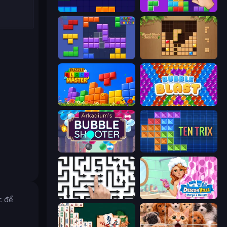
Block Blaster
BlockBuster Puzzle
Blocks and that’s it
Wood Block Journey
Puzzle Block Master
Bubble Blast
Arkadium's Bubble Shooter
TenTrix
Arrow Escape: Puzzle
Designville: Merge & Design
c để