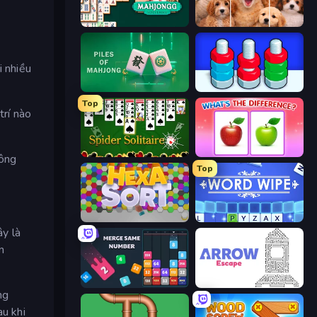
Mahjongg Solitaire
Jigpic Solitaire
i nhiều
Piles of Mahjong
Nuts Puzzle: Sort By Color
Top
trí nào
Spider Solitaire
What's The Difference?
hông
Top
Hexa Sort
Word Wipe
ây là
n
Drop & Merge the Numbers
Arrow Escape
ng
au khi