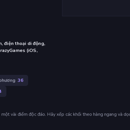
, điện thoại di động,
CrazyGames (iOS,
 phương
36
4
i một vài điểm độc đáo. Hãy xếp các khối theo hàng ngang và dọ