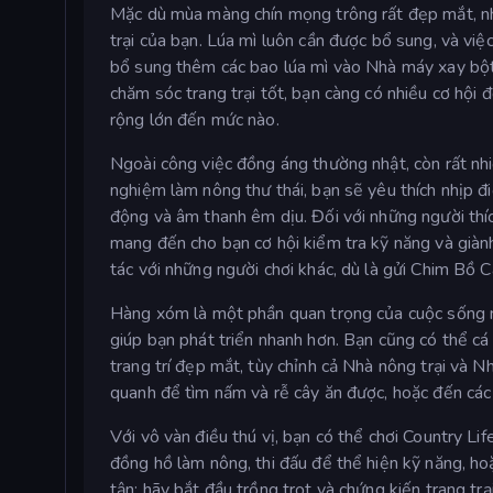
Mặc dù mùa màng chín mọng trông rất đẹp mắt, như
trại của bạn. Lúa mì luôn cần được bổ sung, và việ
bổ sung thêm các bao lúa mì vào Nhà máy xay bột 
chăm sóc trang trại tốt, bạn càng có nhiều cơ hội
rộng lớn đến mức nào.
Ngoài công việc đồng áng thường nhật, còn rất nhi
nghiệm làm nông thư thái, bạn sẽ yêu thích nhịp đi
động và âm thanh êm dịu. Đối với những người thíc
mang đến cho bạn cơ hội kiểm tra kỹ năng và giành
tác với những người chơi khác, dù là gửi Chim Bồ C
Hàng xóm là một phần quan trọng của cuộc sống n
giúp bạn phát triển nhanh hơn. Bạn cũng có thể c
trang trí đẹp mắt, tùy chỉnh cả Nhà nông trại v
quanh để tìm nấm và rễ cây ăn được, hoặc đến cá
Với vô vàn điều thú vị, bạn có thể chơi Country Li
đồng hồ làm nông, thi đấu để thể hiện kỹ năng, hoặ
tận: hãy bắt đầu trồng trọt và chứng kiến trang tr