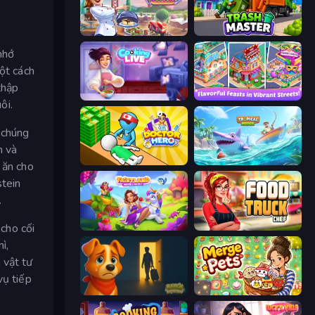
Cooking Festival
Trash Master
nhớ
một cách
thập
Cooking Live
Mom's Diary 2
ôi.
, chúng
n và
Doctor Hero
Tropical Merge
 ăn cho
stein
.
 cho cối
Fairyland Merge & Magic
Food Truck Chef™: A Fun Cooking Game
ì,
 vật tư
vụ tiếp
Ranch Adventures
Merge Pets