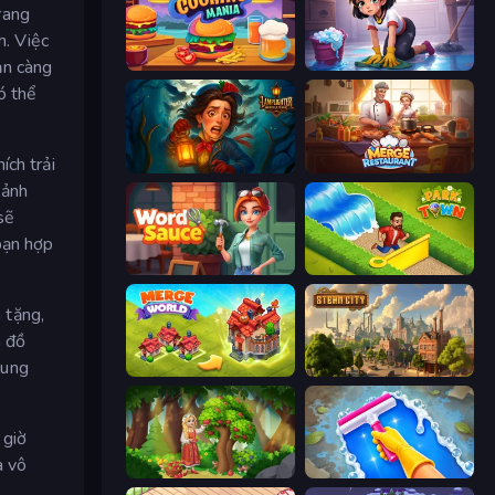
rang
h. Việc
ạn càng
Cooking Mania
Lucy’s Ville
ó thể
ích trải
Lamplighter: Merge & Magic
Merge Restaurant
 ảnh
sẽ
bạn hợp
Word Sauce
Park Town
 tặng,
à đồ
xung
Merge World
Steam City
 giờ
à vô
Northern Merge
Hotel Rush: Merge Story