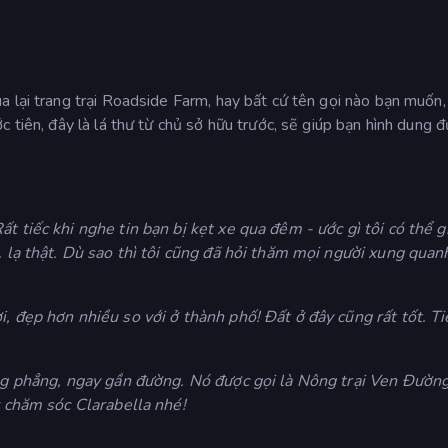
 lại trang trại Roadside Farm, hay bất cứ tên gọi nào bạn muốn,
 tiên, đây là lá thư từ chủ sở hữu trước, sẽ giúp bạn hình dung 
t tiếc khi nghe tin bạn bị kẹt xe qua đêm - ước gì tôi có thể 
. lạ thật. Dù sao thì tôi cũng đã hỏi thăm mọi người xung quan
, đẹp hơn nhiều so với ở thành phố! Đất ở đây cũng rất tốt. Ti
ằng phẳng, ngay gần đường. Nó được gọi là Nông trại Ven Đường
y chăm sóc Clarabella nhé!