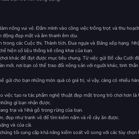
ờ làm nông vui vẻ. Đắm mình vào công việc trồng trọt và thu hoạc
nh động đẹp mắt và âm thanh êm dịu.
n trong các Cuộc thi, Thành tích, Đua ngựa và Bảng xếp hạng. Nhậ
hể hiện số liệu thống kê công khai của bạn.
chơi khác để đạt được mục tiêu chung. Từ việc gửi Bồ câu Cưới đ
n mới, nơi bạn có thể trao đổi nông sản với người khác, tinh thầ
 gửi cho bạn những món quà có giá trị, vì vậy, càng có nhiều hà
 việc tạo ra tác phẩm nghệ thuật đẹp mắt trong trò chơi hơn là t
 những gì bạn nhận được.
Trang trại và Nhà gỗ trong rừng của bạn.
, đẹp như tranh vẽ để tìm kiếm nấm và rễ cây ăn được.
ặng và của cải.
 chúng tôi cung cấp khả năng kiểm soát vô song với các tùy chọn 