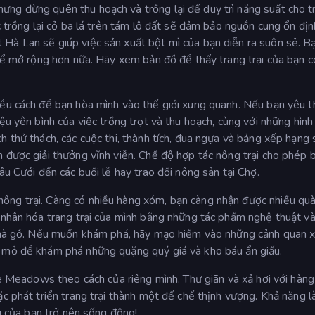
ng đừng quên thu hoạch và trồng lại để duy trì năng suất cho t
c trồng lại cỏ ba lá trên tám lô đất sẽ đảm bảo nguồn cung ổn địn
Hà Lan sẽ giúp việc sản xuất bột mì của bạn diễn ra suôn sẻ. B
 để mở rộng hơn nữa. Hãy xem bản đồ để thấy trang trại của bạn c
ều cách để bạn hòa mình vào thế giới xung quanh. Nếu bạn yêu th
ệu yên bình của việc trồng trọt và thu hoạch, cùng với những hình
h thử thách, các cuộc thi, thành tích, đua ngựa và bảng xếp hạng 
 được giải thưởng vĩnh viễn. Chế độ hợp tác nông trại cho phép 
âu Cưới đến các buổi lễ hay trao đổi nông sản tại Chợ.
ông trại. Càng có nhiều hàng xóm, bạn càng nhận được nhiều quà
á nhân hóa trang trại của mình bằng những tác phẩm nghệ thuật v
à Nhà gỗ. Nếu muốn khám phá, hãy mạo hiểm vào những cảnh quan 
c mỏ để khám phá những quặng quý giá và kho báu ẩn giấu.
fe Meadows theo cách của riêng mình. Thư giãn và xả hơi với hàng
c phát triển trang trại thành một đế chế thịnh vượng. Khả năng l
ại của bạn trở nên sống động!