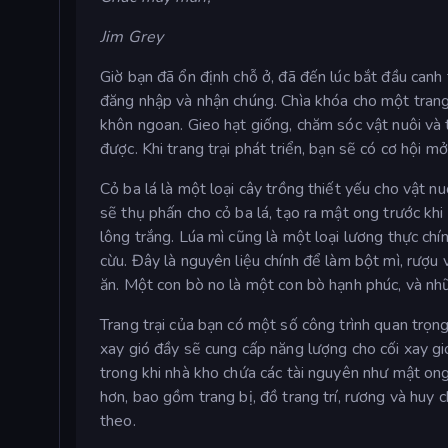
Jim Grey
Giờ bạn đã ổn định chỗ ở, đã đến lúc bắt đầu can
đăng nhập và nhận chúng. Chìa khóa cho một trang 
khôn ngoan. Gieo hạt giống, chăm sóc vật nuôi và 
được. Khi trang trại phát triển, bạn sẽ có cơ hội m
Cỏ ba lá là một loại cây trồng thiết yếu cho vật nu
sẽ thụ phấn cho cỏ ba lá, tạo ra mật ong trước kh
lông trắng. Lúa mì cũng là một loại lương thực ch
cừu. Đây là nguyên liệu chính để làm bột mì, rượu
ăn. Một con bò no là một con bò hạnh phúc, và nhữ
Trang trại của bạn có một số công trình quan trọng 
xay gió đầy sẽ cung cấp năng lượng cho cối xay gió
trong khi nhà kho chứa các tài nguyên như mật ong
hơn, bao gồm trang bị, đồ trang trí, rương và huy
theo.