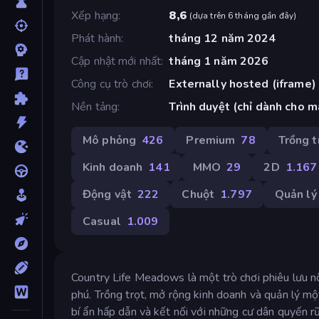
Xếp hạng
8,6
(
dựa trên 6 tháng gần đây
)
Phát hành
tháng 12 năm 2024
Cập nhật mới nhất
tháng 1 năm 2026
Công cụ trò chơi
Externally hosted (iframe)
Nền tảng
Trình duyệt (chỉ dành cho m
Mô phỏng
426
Premium
78
Trồng t
Kinh doanh
141
MMO
29
2D
1.167
Động vật
222
Chuột
1.797
Quản lý
Casual
1.009
Country Life Meadows là một trò chơi phiêu lưu nô
phú. Trồng trọt, mở rộng kinh doanh và quản lý m
bí ẩn hấp dẫn và kết nối với những cư dân quyến 