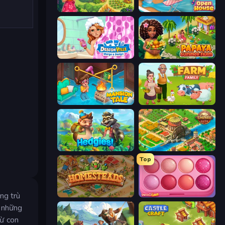
The Farmers
Open House
Designville: Merge & Design
Papaya Summer Farm
Mansion Tale: Merge Secrets
Farm Family
Hedgies
Empire City
Top
ng trù
Homesteads: Dream Farm
Piece of Cake: Merge and Bake
ã những
từ con