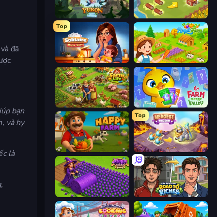
Yukon: Family Adventure
Castle Craft
Top
 và đã
được
Solitaire Home Story
Royal Farm
Farm Life
Farm Merge Valley
giúp bạn
Top
h, và hy
Happy Farm
Mergest Kingdom
ếc là
,
Magic School
Life Simulator: Road to Riches