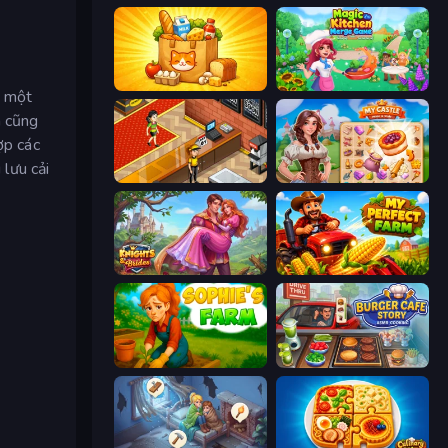
Farm Merge Market
Magic Kitchen: Merge Game
, một
n cũng
ợp các
 lưu cải
Cinema Panic 2
My Castle: Merge & Story
Knights & Brides
My Perfect Farm
Sophie's Farm
Burger Cafe Story ASMR Cooking