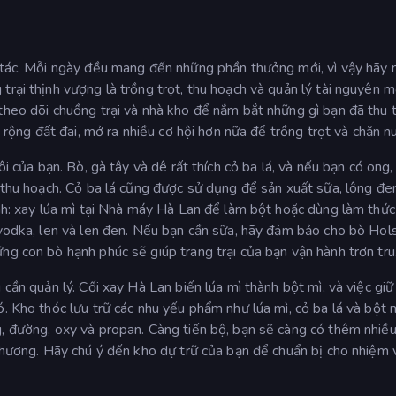
h tác. Mỗi ngày đều mang đến những phần thưởng mới, vì vậy hãy 
trại thịnh vượng là trồng trọt, thu hoạch và quản lý tài nguyên 
theo dõi chuồng trại và nhà kho để nắm bắt những gì bạn đã thu 
ở rộng đất đai, mở ra nhiều cơ hội hơn nữa để trồng trọt và chăn nu
ôi của bạn. Bò, gà tây và dê rất thích cỏ ba lá, và nếu bạn có ong
i thu hoạch. Cỏ ba lá cũng được sử dụng để sản xuất sữa, lông đe
ính: xay lúa mì tại Nhà máy Hà Lan để làm bột hoặc dùng làm thức
 vodka, len và len đen. Nếu bạn cần sữa, hãy đảm bảo cho bò Hol
ng con bò hạnh phúc sẽ giúp trang trại của bạn vận hành trơn tru
cần quản lý. Cối xay Hà Lan biến lúa mì thành bột mì, và việc giữ
. Kho thóc lưu trữ các nhu yếu phẩm như lúa mì, cỏ ba lá và bột m
, đường, oxy và propan. Càng tiến bộ, bạn sẽ càng có thêm nhiều
 chương. Hãy chú ý đến kho dự trữ của bạn để chuẩn bị cho nhiệm 