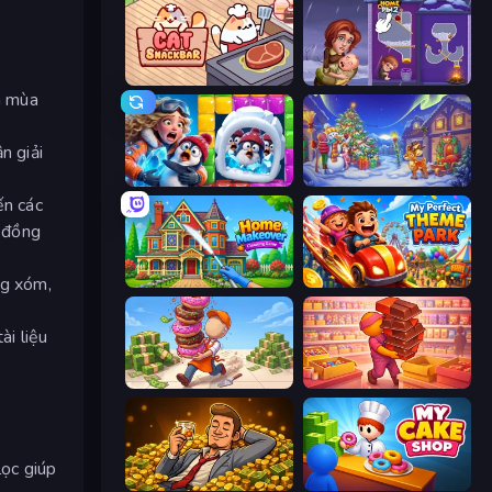
Cat Snack Bar
Home Pin 2
h mùa
n giải
Captain Blast
Snow Farm Happy New Year
ến các
n đồng
ng xóm,
Home Makeover Cleaning Game
My Perfect Theme Park
ài liệu
Donut Place
Candy Packing Store
lọc giúp
Idle Billionaire Tycoon
My Cake Shop