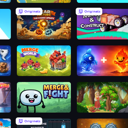
rets
Castle Craft
Cubes 2048.io
Originals
Originals
Gear Factory
Merge & Construct
Merge World
Elemental Monsters: Merge
Merge & Fight
Northern Merge
Originals