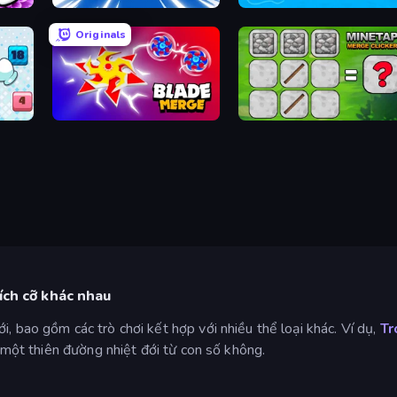
The Flowers Merge and Sell Bouquets
Numbers Arena
War Sea
Originals
Blade Merge
MineTap Merge Clicker
ích cỡ khác nhau
, bao gồm các trò chơi kết hợp với nhiều thể loại khác. Ví dụ,
Tr
n một thiên đường nhiệt đới từ con số không.