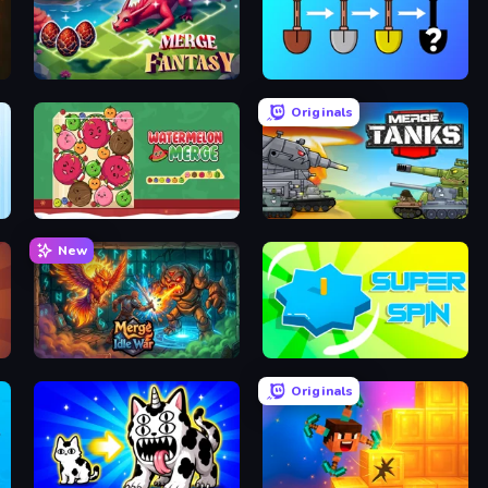
Merge Fantasy
Merge Tools - Merge and Dig
Originals
Fruit Merge: Juicy Drop Game
Merge Master Tanks: Tank Wars
New
Merge Idle War
Super Spin
Originals