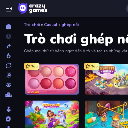
Trò chơi
»
Casual
»
ghép nối
Trò chơi ghép n
Ghép mọi thứ từ bánh ngọt đến ô tô và tạo ra những vật 
Top
Top
Piece of Cake: Merge and Bake
Mergest Kingdom