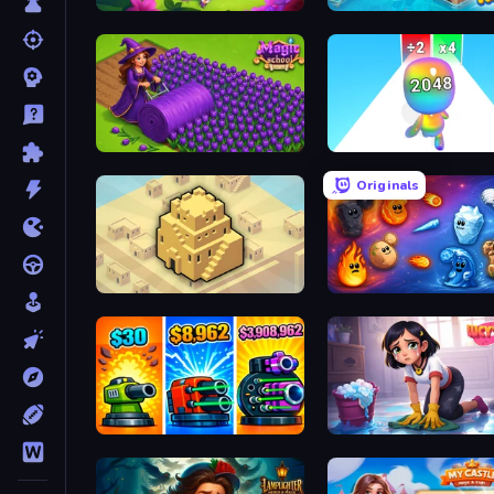
Fairyland Merge & Magic
Mansion Tale: Merge Sec
Magic School
Man Runner 2048
Originals
City Blocks
Elemental Merge
Pumpkin Defense: Merge Cannon
Lucy’s Ville