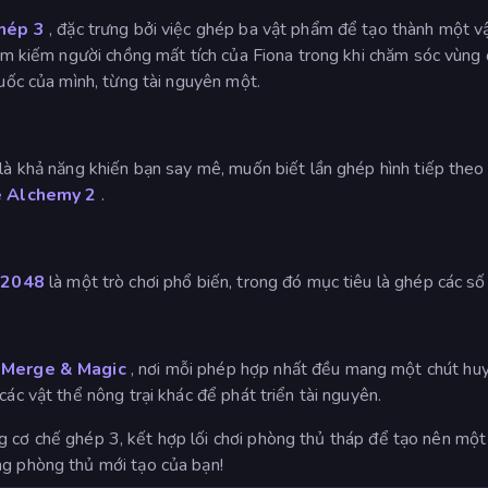
ghép 3
, đặc trưng bởi việc ghép ba vật phẩm để tạo thành một 
tìm kiếm người chồng mất tích của Fiona trong khi chăm sóc vùng
quốc của mình, từng tài nguyên một.
là khả năng khiến bạn say mê, muốn biết lần ghép hình tiếp theo s
e Alchemy 2
.
?
2048
là một trò chơi phổ biến, trong đó mục tiêu là ghép các s
d Merge & Magic
, nơi mỗi phép hợp nhất đều mang một chút huy
các vật thể nông trại khác để phát triển tài nguyên.
ng cơ chế ghép 3, kết hợp lối chơi phòng thủ tháp để tạo nên mộ
ng phòng thủ mới tạo của bạn!