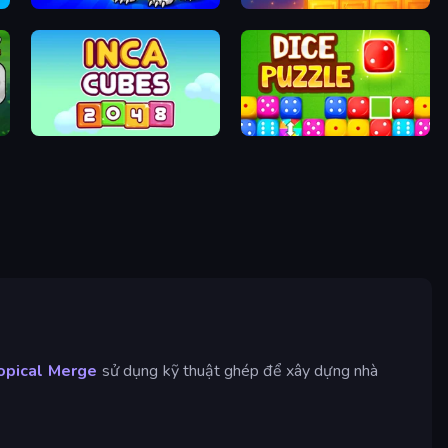
Strange Cats
Merge & Dig!
Inca Cubes 2048
Dice Puzzle
opical Merge
sử dụng kỹ thuật ghép để xây dựng nhà