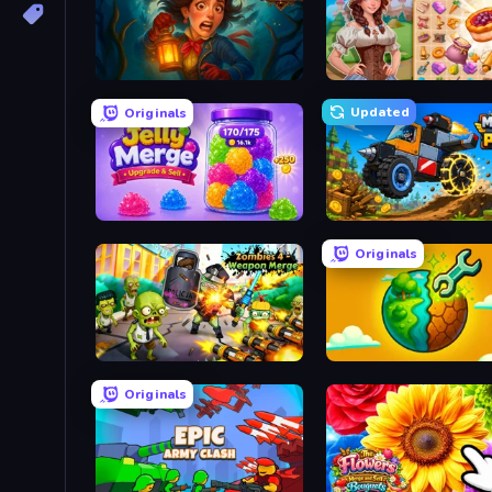
Lamplighter: Merge & Magic
My Castle: Merge & Stor
Updated
Originals
Jelly Merge: Upgrade & Sell
Merge and Play
Originals
Zombies 4 Weapon Merge
Land Explorers: Merge & 
Originals