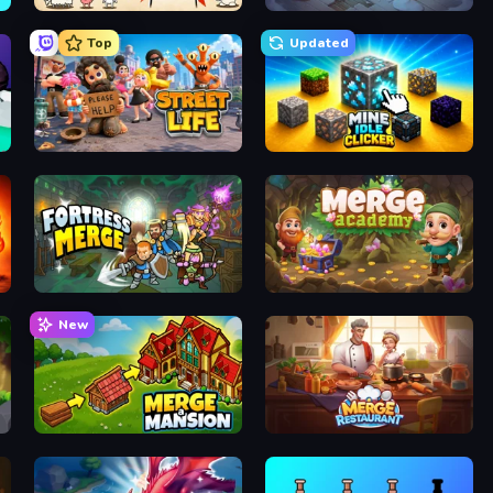
Gun Hero: Cat Survival
Merge Haven
Top
Updated
Street Life
Mine Idle Clicker
Fortress Merge
Merge Academy
New
Merge a Mansion
Merge Restaurant