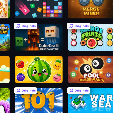
y
Drop & Merge the Numbers
Merge Miner
Originals
Originals
CubeCraft: Merge & Battle
Merge Fruits
Build
Watermelon Fruit Merge Saga
Pool Merge Mania
Originals
Originals