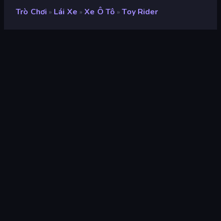
Trò Chơi
Lái Xe
Xe Ô Tô
Toy Rider
»
»
»
Toy Rider
nhà phát triển
Stand By Games
Xếp hạng
8,9
(
dựa trên 6 tháng gần đây
)
Phát hành
tháng 11 năm 2023
Cập nhật mới nhất
tháng 12 năm 2023
Công cụ trò chơi
Unity 2021
nền tảng
Trình duyệt (máy tính để bàn,
điện thoại di động, máy tính
bảng), Ứng dụng CrazyGames
(Android)
Định hướng
Phong cảnh