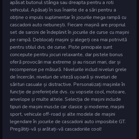
apăsat butonul stânga sau dreapta pentru a roti
vehiculul. Apăsați în sus înainte de a sări pentru a
obține o impuls suplimentar în jocurile mega rampă cu
cascadorii auto nebunești. Fiecare mașină are propriul
set de sarcini de îndeplinit în jocurile de curse cu mașini
pe rampă. Deblocați mașini și alegeți cea mai potrivită
pentru stilul dvs. de curse. Piste principale sunt
concepute pentru jocuri relaxante, dar pistele bonus
oferă provocări mai extreme și au riscuri mari, dar și
recompense pe măsură. Nivelurile includ niveluri grele
de încercări, niveluri de viteză ușoară și niveluri de
sărituri casuale și distractive. Personalizați mașinile în
funcție de preferințele dvs. cu vopsele cool, motoare,
anvelope și multe altele. Selecția de mașini include
tipuri de mașini muscle car clasice și moderne, mașini
sport, vehicule off-road și alte modele de mașini
legendare în jocurile de cascadorii auto imposibile GT.
Pregătiți-vă și arătați-vă cascadoriile cool!