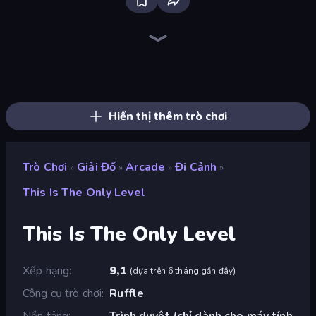
Bloxd.io
Ragdoll Archers
EvoWars.io
Veck.io
Piece of Cake: Merge and Bake
Racing Limits
Traffic Rider
Mahjongg Solitaire
Screw Out: Bolts and Nuts
Words of Wonders
Piles of Mahjong
Designville: Merge & Design
Miniblox
Stickman Clash
Space Waves
SkillWarz
Fortzone Battle Royale
Arrow Escape
Hiển thị thêm trò chơi
Trò Chơi
Giải Đố
Arcade
Đi Cảnh
»
»
»
»
This Is The Only Level
This Is The Only Level
Xếp hạng
9,1
(
dựa trên 6 tháng gần đây
)
Công cụ trò chơi
Ruffle
Nền tảng
Trình duyệt (chỉ dành cho máy tính