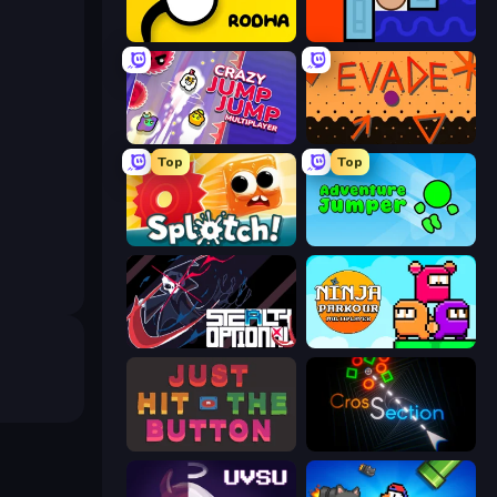
Rodha
Lava and Aqua
Crazy Jump Jump Multiplayer
Evade
Top
Top
Splotch!
Adventure Jumper
Stealth Optional
Ninja Parkour Multiplayer
Just Hit the Button
Crossection