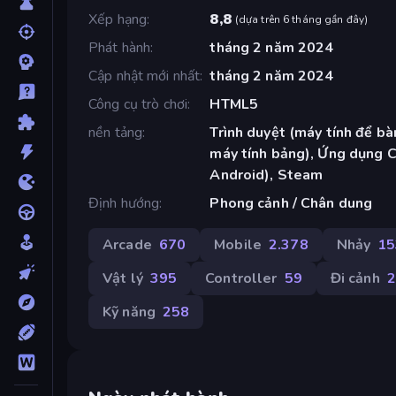
Xếp hạng
8,8
(
dựa trên 6 tháng gần đây
)
Phát hành
tháng 2 năm 2024
Cập nhật mới nhất
tháng 2 năm 2024
Công cụ trò chơi
HTML5
nền tảng
Trình duyệt (máy tính để bàn
máy tính bảng), Ứng dụng 
Android), Steam
Định hướng
Phong cảnh / Chân dung
Arcade
670
Mobile
2.378
Nhảy
15
Vật lý
395
Controller
59
Đi cảnh
2
Kỹ năng
258