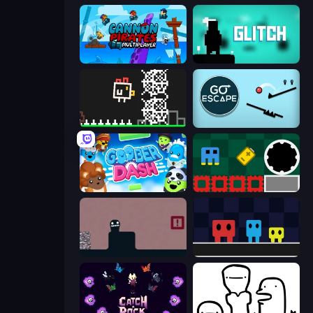
Cannon Pirates Multiplayer
Glitch
Chicken and Bee
Go Escape
Goober Dash
Jump and Hover
Life in the Static
Big Tall Small