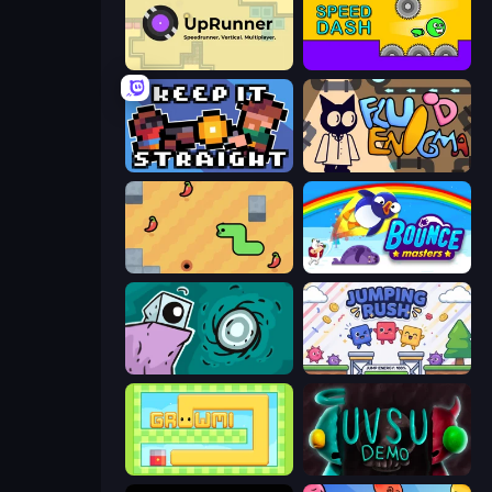
UpRunner
Speed Dash
Keep It Straight
Fluid Enigma
SSSPICY!
Bouncemasters
Tilo
Jumping Rush
Growmi
UVSU Demo