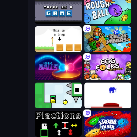
There Is No Game
Rough Ball
The Unfair Platformer
Crazy Miners
Deez Balls
Egg Folks Multiplayer
Appel
This Is The Only Level
Plactions
Liquid Swarm