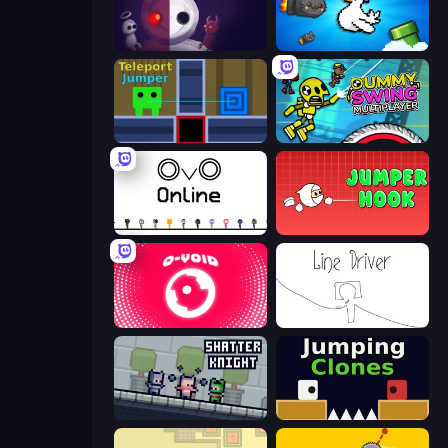
UVSU
Honk
Teleport Jumper
Crazy Dummy Swing Multiplayer
OvO.io
Jumper Hook
O-VOID
Line Driver
Shatter Knight
Jumping Clones