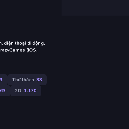
, điện thoại di động,
CrazyGames (iOS,
3
Thử thách
88
63
2D
1.170