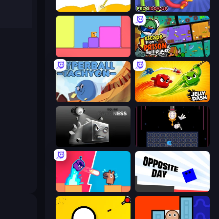
Getting Over It
Frogiddy
Level EATEN!
Escape From Prison Multiplayer
Hyperball Tachyon
Jelly Dash
Sqube Darkness
Just One Boss
Boom Slingers ReBoom
Opposite Day