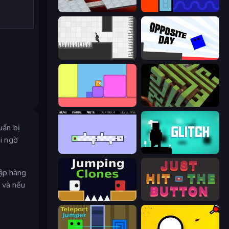
Bloxorz
Lava and Aqua
Rotate
Opposite Day
Level EATEN!
Maze Planet 3D
uẩn bị
hi ngờ
World's Hardest Game 2
Glitch
hập hàng
 và nếu
Jumping Clones
Just Hit the Button