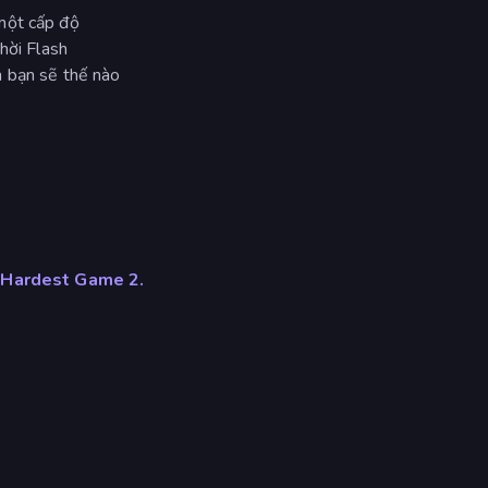
một cấp độ
hời Flash
m bạn sẽ thế nào
 Hardest Game 2.