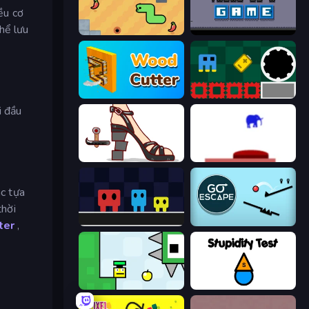
ều cơ
hể lưu
SSSPICY!
There Is No Game
Wood Cutter - Saw
Jump and Hover
i đầu
Kakato Otoshi
This Is The Only Level
ác tựa
thời
Big Tall Small
Go Escape
ter
,
Appel
Stupidity Test