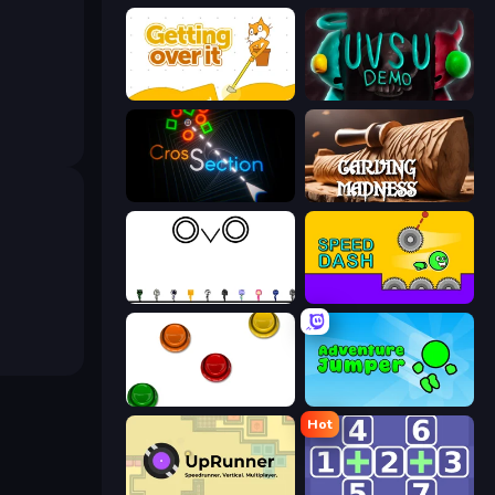
Getting Over It
UVSU Demo
Crossection
Carving Madness
OvO Game
Speed Dash
The Idiot Test
Adventure Jumper
Hot