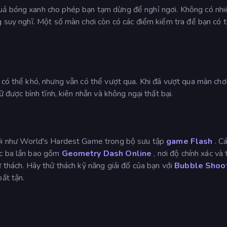
uả bóng xanh cho phép bạn tạm dừng để nghỉ ngơi. Không có nhi
g suy nghĩ. Một số màn chơi còn có các điểm kiểm tra để bạn có t
 có thể khó, nhưng vẫn có thể vượt qua. Khi đã vượt qua màn chơ
ữ được bình tĩnh, kiên nhẫn và không ngại thất bại.
vời như World's Hardest Game trong bộ sưu tập
game Flash
. C
ặc ba lần bao gồm
Geometry Dash Online
, nơi độ chính xác và 
ử thách. Hãy thử thách kỹ năng giải đố của bạn với
Bubble Shoo
ất tận.