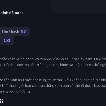
 tính để bàn)
Thử thách
88
h
153
í, chắc chắn xứng đáng với tên gọi của nó sau ngần ấy năm. Hãy ch
c trò chơi này: nó sẽ khiến bạn cười, khóc, và thậm chí có thể ng
ợc tôn vinh như một anh hùng thực thụ. Nếu không, bạn sẽ gia n
 thử thách giới hạn của bản thân, xem bạn có thể đi được bao xa,
uay lại đúng hướng!
ới