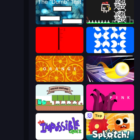
The Dumb Test
Chicken and Bee
red
blue
orange
Leap and Avoid 2
Viscous Ventures
pink (Bart Bonte)
Top
The Impossible Quiz
Splotch!