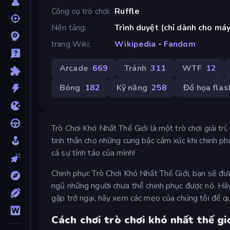
Công cụ trò chơi
Ruffle
Nền tảng
Trình duyệt (chỉ dành cho máy
trang Wiki
Wikipedia
-
Fandom
Arcade
669
Tránh
311
WTF
12
Bóng
182
Kỹ năng
258
Đồ họa flas
Trò Chơi Khó Nhất Thế Giới là một trò chơi giải tr
tinh thần cho những cung bậc cảm xúc khi chinh phụ
cả sự tỉnh táo của mình!
Chinh phục Trò Chơi Khó Nhất Thế Giới, bạn sẽ đư
ngũ những người chưa thể chinh phục được nó. Hãy
gặp trở ngại, hãy xem các mẹo của chúng tôi để q
Cách chơi trò chơi khó nhất thế gi