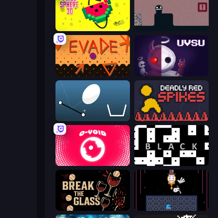
Pixel Sphere 3D
Life in the Static
Evade
UVSU
Bouncy Egg
Deadly Red Spikes
O-VOID
black
Break the Glass
Just One Boss