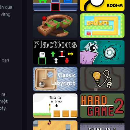
ển qua
Teleport Jumper
Rodha
 vàng
Marble Run
Growmi
o bạn
Plactions
Tilo
Classic Labyrinth 3D
Light The Lamp
 ra
 một
cây.
The Unfair Platformer
Hard Game 2