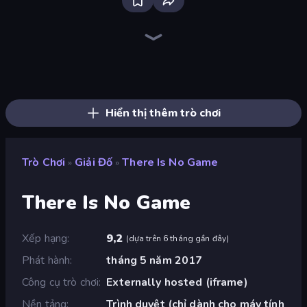
Skydom
Block Blaster
Piles of Mahjong
Screw Out: Bolts and Nuts
Wood Block Journey
TenTrix
Blocks and that’s it
Skydom: Reforged
Piece of Cake: Merge and Bake
Puzzle Wood Block
BlockBuster Puzzle
Wood Blocks
Block Champ
Puzzle Block Master
Match Arena
Little Fox: Bubble Spinner Pop
Arrow Escape
Tasty Match: Mahjong Pairs
Hiển thị thêm trò chơi
Trò Chơi
Giải Đố
There Is No Game
»
»
There Is No Game
Xếp hạng
9,2
(
dựa trên 6 tháng gần đây
)
Phát hành
tháng 5 năm 2017
Công cụ trò chơi
Externally hosted (iframe)
Nền tảng
Trình duyệt (chỉ dành cho máy tính