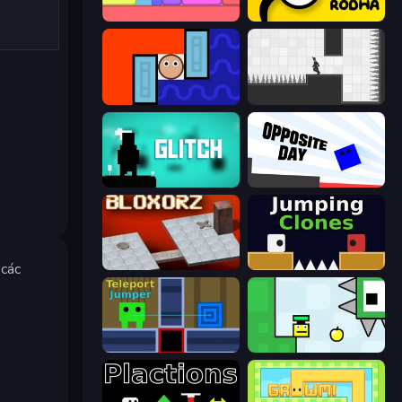
Level EATEN!
Rodha
Lava and Aqua
Rotate
Glitch
Opposite Day
Bloxorz
Jumping Clones
 các
Teleport Jumper
Appel