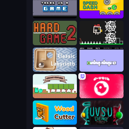
There Is No Game
Speed Dash
Hard Game 2
Chicken and Bee
Classic Labyrinth 3D
World's Hardest Game 2
Viscous Ventures
O-VOID
Wood Cutter - Saw
UVSU Demo