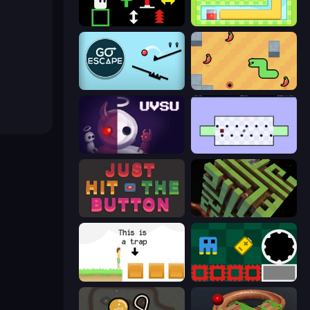
Plactions
Growmi
Go Escape
SSSPICY!
UVSU
World's Hardest Game
Just Hit the Button
Maze Planet 3D
The Unfair Platformer
Jump and Hover