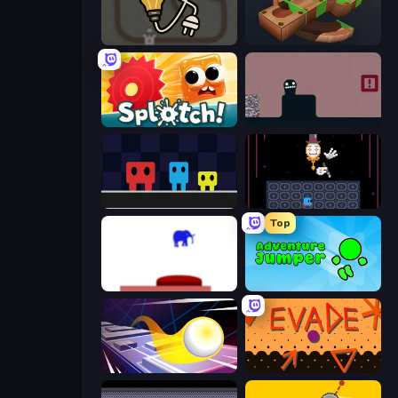
Light The Lamp
Marble Run
Splotch!
Life in the Static
Big Tall Small
Just One Boss
Top
This Is The Only Level
Adventure Jumper
Leap and Avoid 2
Evade