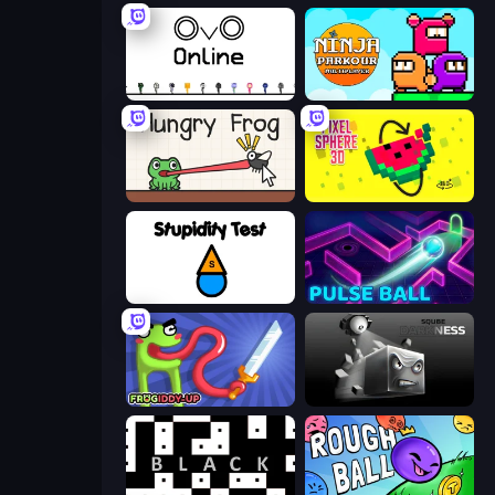
OvO.io
Ninja Parkour Multiplayer
Hungry Frog
Pixel Sphere 3D
Stupidity Test
Pulse Ball
Frogiddy
Sqube Darkness