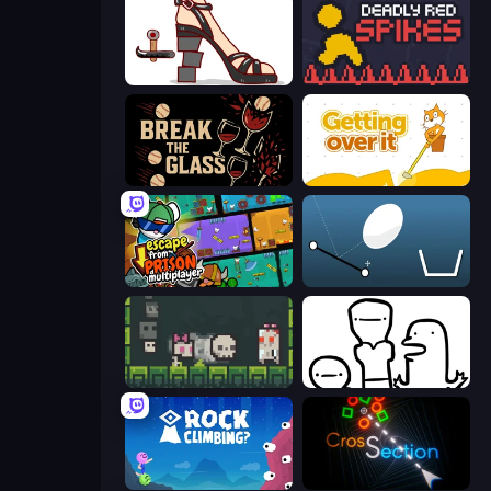
Kakato Otoshi
Deadly Red Spikes
Break the Glass
Getting Over It
Escape From Prison Multiplayer
Bouncy Egg
A Grim Chase
I Don't Even Know
Rock Climbing?
Crossection