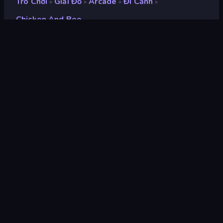
Trò Chơi
Giải Đố
Arcade
Đi Cảnh
»
»
»
»
Chicken And Bee
Chicken and Bee
Xếp hạng
9,0
(
dựa trên 6 tháng gần đây
)
Phát hành
tháng 7 năm 2023
Công cụ trò chơi
Unity 2021
nền tảng
Trình duyệt (máy tính để bàn, điện
thoại di động, máy tính bảng),
Ứng dụng CrazyGames (Android)
Định hướng
Phong cảnh
Giải đố
566
Mobile
2.357
Pixel
210
Tránh
225
2D
935