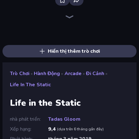
Brainrot Arena Online
Playground
Throw a Lucky Block
Stickman Rebirth
Stick Epic Fighter
Lime Playground Sandbox
Stickman King
Stickman Epic
Mr. Dude: Online Multiverse Challenge
Trap Craft
Stickman Project
War the Knights
Stickman Clash
Fortzone Battle Royale
Stickman Kombat 2D
Catch Brainrots From Bosses
Obby World: Squid Escape
99 Nights (Bloxd.io)
Hiển thị thêm trò chơi
Trò Chơi
Hành Động
Arcade
Đi Cảnh
»
»
»
»
Life In The Static
Life in the Static
nhà phát triển
Tadas Gloom
Xếp hạng
9,4
(
dựa trên 6 tháng gần đây
)
Phát hành
tháng 3 năm 2019