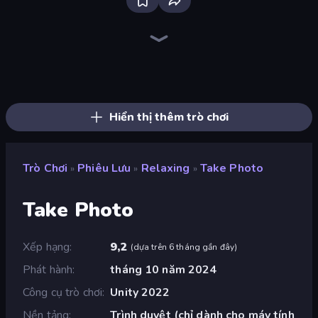
Dig out of Prison
Daily Room Escape
The Cat in Yellow
Stickman Escape School
Mini Mine
Escaping the Prison
Infiltrating the Airship
Daily Kitchen Escape
Cube Stories: Escape
Fleeing the Complex
Lucy’s Ville
Noob Miner 2: Escape From Prison
Find Joe: Secret of The Stones
Puzzle Room Escape
Design House Escape
Skyland Survive With Noob!
Bathroom Escape
Video Studio Escape
Hiển thị thêm trò chơi
Trò Chơi
Phiêu Lưu
Relaxing
Take Photo
»
»
»
Take Photo
Xếp hạng
9,2
(
dựa trên 6 tháng gần đây
)
Phát hành
tháng 10 năm 2024
Công cụ trò chơi
Unity 2022
Nền tảng
Trình duyệt (chỉ dành cho máy tính