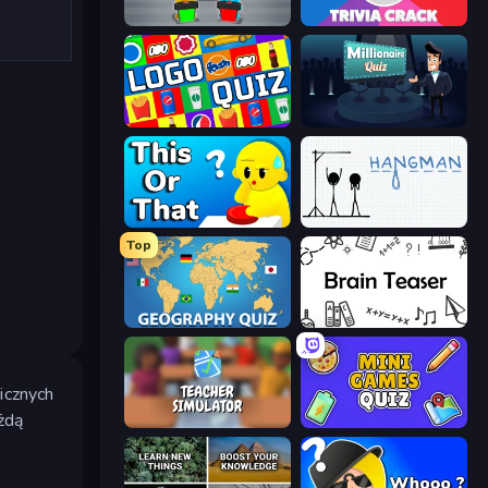
Guess Their Answer
Trivia Crack
Logo Quiz: Game World Trivia
Millionaire Quiz
ToT or Trivia
Hangman
Top
Geography Quiz: Flags and Capitals
Brain Teaser
icznych
żdą
Teacher Simulator
Mini Games Quiz