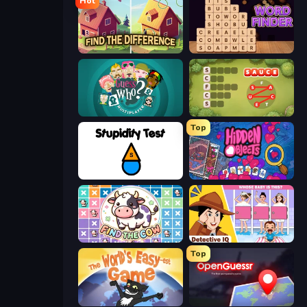
Hot
Find The Difference
Word Finder
Guess Who Online
Crocword
Top
Stupidity Test
Hidden Objects
Find The Cow
Detective IQ: Brain Games
Top
The World's Easyest Game
OpenGuessr - Geo Guessing