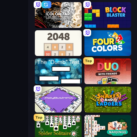
Color Tap: Coloring by Numbers
Block Blaster
2048
Four Colors
Top
The Dumb Test
DUO With Friends
PolyBusiness (Unofficial Monopoly)
Snakes and Ladders
Top