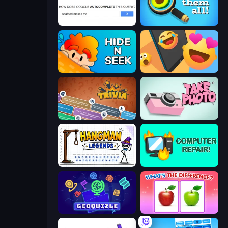
Google Feud
Find Them All!
Hide N Seek
Reply Run
Trivia
Take Photo
Hangman Legends
Computer Repair
GeoQuizle
What's The Difference?