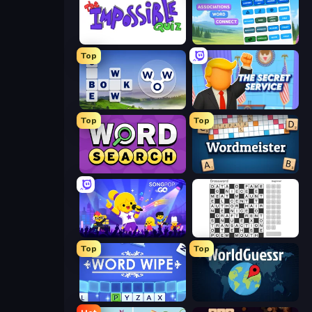
The Impossible Quiz
Associations - Word Connect
Top
Words of Wonders
The Secret Service
Top
Top
Daily Word Search
Wordmeister
SongPop GO
Crossword
Top
Top
Word Wipe
WorldGuessr Free GeoGuessr