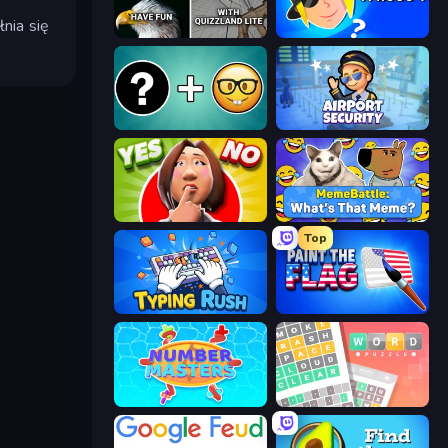
nia się
QuizzLand Trivia
Whooo?
Emoji Guess Master!
Airport Security
Yes or No Challenge
MemeBattle: What's That Meme?
Top
Typing Rush
Paint the Flag
Number Masters
Wordler