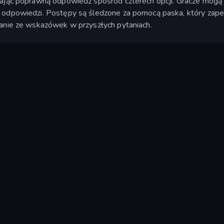
rając poprawną odpowiedź spośród czterech opcji. Gracze mogą
 odpowiedzi. Postępy są śledzone za pomocą paska, który zapeł
tanie ze wskazówek w przyszłych pytaniach.