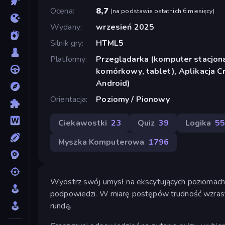
Ocena
8,7
(
na podstawie ostatnich 6 miesięcy
)
Wydany
wrzesień 2025
Silnik gry
HTML5
Platformy
Przeglądarka (komputer stacjona
komórkowy, tablet), Aplikacja 
Android)
Orientacja
Poziomy / Pionowy
Ciekawostki
23
Quiz
39
Logika
5
Myszka Komputerowa
1796
Wyostrz swój umysł na ekscytujących poziomach. O
podpowiedzi. W miarę postępów trudność wzrasta
rundą.