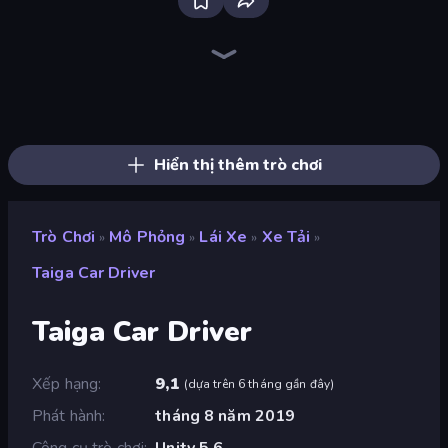
Bloxd.io
Ragdoll Archers
EvoWars.io
Veck.io
Piece of Cake: Merge and Bake
Racing Limits
Traffic Rider
Mahjongg Solitaire
Screw Out: Bolts and Nuts
Words of Wonders
Piles of Mahjong
Designville: Merge & Design
Miniblox
Space Waves
Stickman Clash
SkillWarz
Fortzone Battle Royale
Arrow Escape
Hiển thị thêm trò chơi
Trò Chơi
Mô Phỏng
Lái Xe
Xe Tải
»
»
»
»
Taiga Car Driver
Taiga Car Driver
Xếp hạng
9,1
(
dựa trên 6 tháng gần đây
)
Phát hành
tháng 8 năm 2019
Công cụ trò chơi
Unity 5.6