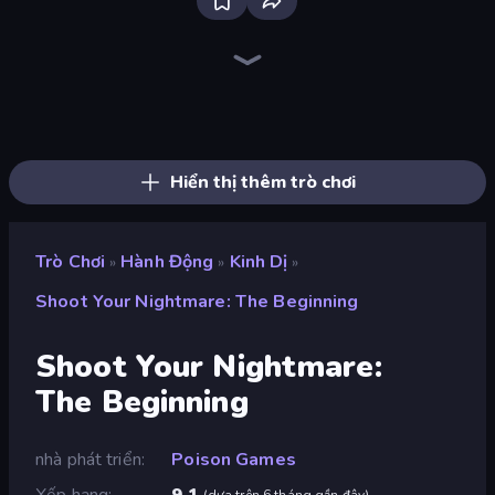
Bloxd.io
Ragdoll Archers
EvoWars.io
Piece of Cake: Merge and Bake
Veck.io
Racing Limits
Traffic Rider
Mahjongg Solitaire
Screw Out: Bolts and Nuts
Words of Wonders
Piles of Mahjong
Designville: Merge & Design
Miniblox
Space Waves
Stickman Clash
SkillWarz
Fortzone Battle Royale
Arrow Escape
Hiển thị thêm trò chơi
Trò Chơi
Hành Động
Kinh Dị
»
»
»
Shoot Your Nightmare: The Beginning
Shoot Your Nightmare:
The Beginning
nhà phát triển
Poison Games
Xếp hạng
9,1
(
dựa trên 6 tháng gần đây
)