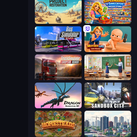
Project Restoration
Supermarket Simulator: Dream Store
Bus Simulator: EVO
Mother Life Simulator: Prank
Truck Simulator: European Roads
High School Teacher Simulator
Dragon Simulator 3D
Sandbox City
Homesteads: Dream Farm
SuperCity 3D