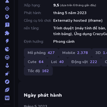
Xếp hạng
9,5
(
dựa trên 6 tháng gần đây
)
Phát hành
tháng 5 năm 2023
Công cụ trò chơi
Externally hosted (iframe)
nền tảng
Trình duyệt (máy tính để bàn,
tính bảng), Ứng dụng CrazyG
Định hướng
Phong cảnh
Mô phỏng
427
Mobile
2.378
3D
1
Cute
64
Lol
40
Động vật
222
C
Tốc độ
162
Ngày phát hành
tháng 5 2023