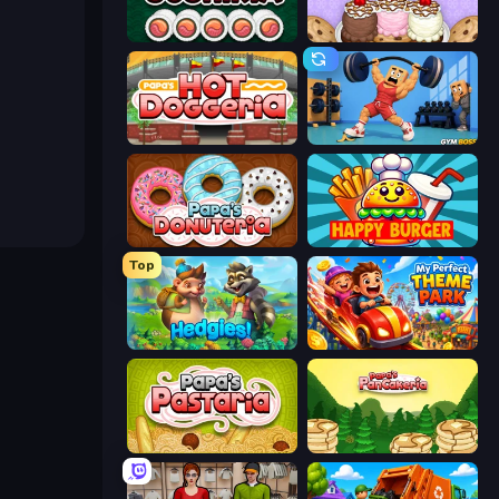
Papa's Sushiria
Papa's Scooperia
Papa's Hot Doggeria
Gym Boss
Papa's Donuteria
Happy Burger
Top
Hedgies
My Perfect Theme Park
Papa's Pastaria
Papa's Pancakeria