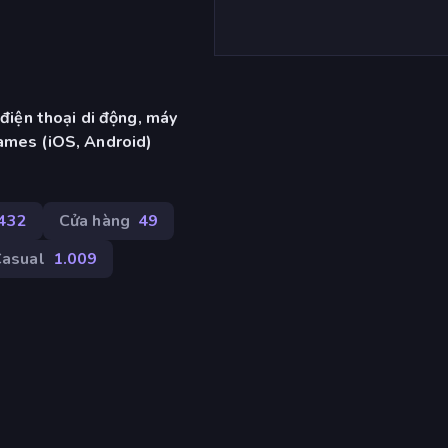
 điện thoại di động, máy
ames (iOS, Android)
.432
Cửa hàng
49
asual
1.009