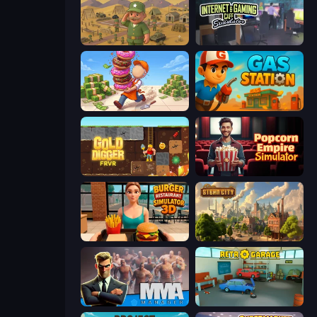
Army Base Of America
Internet and Gaming Cafe Simulator
Donut Place
Gas Station
Gold Digger FRVR
Popcorn Empire Simulator
Burger Restaurant Simulator 3D
Steam City
MMA Manager 2
Retro Garage