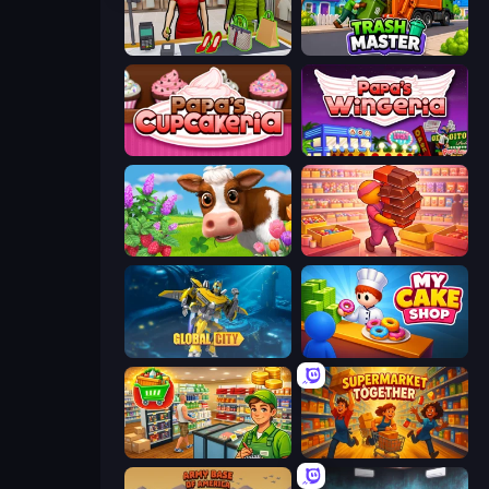
Shop Master 3D
Trash Master
Papas Cupcakeria
Papa's Wingeria
Country Life Meadows
Candy Packing Store
Global City
My Cake Shop
Supermarket Simulator: Desert
Supermarket Together