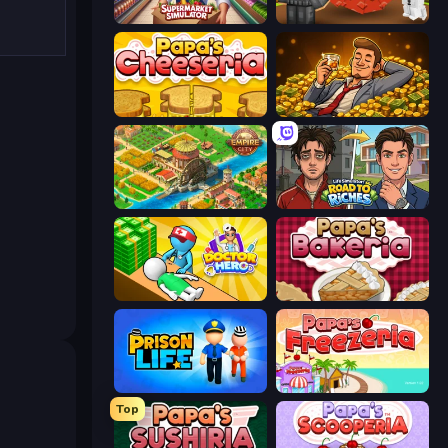
Supermarket Simulator: Store Manager
Grow A Garden | Growden.io
Papa's Cheeseria
Idle Billionaire Tycoon
Empire City
Life Simulator: Road to Riches
Doctor Hero
Papa's Bakeria
Prison Life
Papa's Freezeria
Top