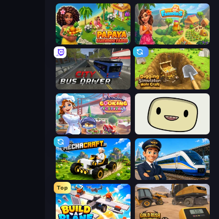
Papaya Summer Farm
The Farmers
City Bus Driver
Digging Simulator: Hole Craft
Cooking Festival
SuperWEIRD
Mechacraft.io
Idle Train Empire Tycoon
Top