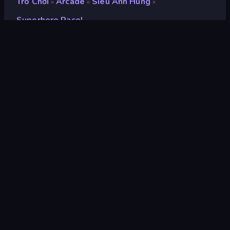
Trò Chơi
Arcade
Siêu Anh Hùng
»
»
»
Superhero Race!
Superhero Race!
nhà phát triển
Boombit
Xếp hạng
8,7
(
dựa trên 6 tháng gần đây
)
Phát hành
tháng 8 năm 2024
Cập nhật mới nhất
tháng 8 năm 2024
Công cụ trò chơi
Unity 2020
nền tảng
Trình duyệt (máy tính để bàn,
điện thoại di động, máy tính
bảng), Ứng dụng CrazyGames
(Android), App Store (iOS,
Android)
Định hướng
Phong cảnh / Chân dung