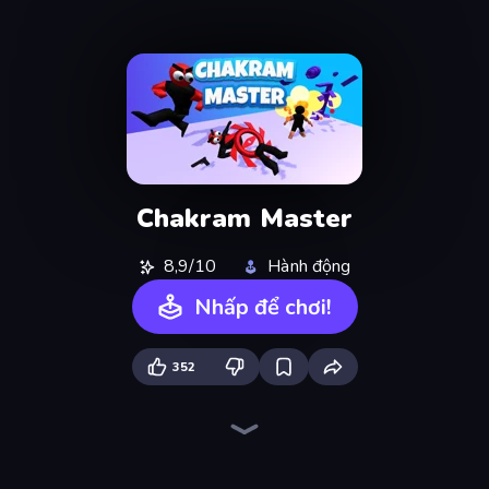
Chakram Master
8,9/10
Hành động
Nhấp để chơi!
352
Who Dies Last?
TNT Bomber
Smile Slime