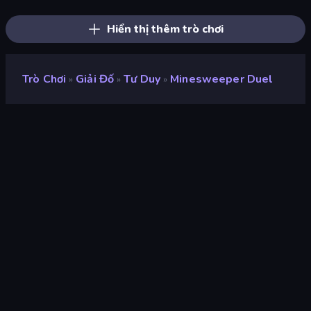
Mahjong Puzzle: Tile Match
Nonogram Square
Sudoku Online
Hiển thị thêm trò chơi
Trò Chơi
Giải Đố
Tư Duy
Minesweeper Duel
»
»
»
Minesweeper Duel
nhà phát triển
Smartberry
Xếp hạng
8,9
(
dựa trên 6 tháng gần đây
)
Phát hành
tháng 1 năm 2025
Cập nhật mới nhất
tháng 7 năm 2026
Công cụ trò chơi
HTML5
nền tảng
Trình duyệt (máy tính để bàn,
điện thoại di động, máy tính
bảng), Ứng dụng CrazyGames