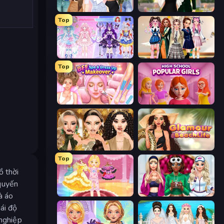
Fashion Week 2025
Valentine's Day Proposal
Top
Idol Livestream: Fashion Game
Back To School: Uniforms Edition
Top
BFF Makeover - Spa & Dress Up
High School Popular Girls
Autumn Glam Gala
Glamour Beach Life
Top
ồ thời
quyến
Royal Glow Princess Makeover
BFFs Luxury Loungewear
à áo
ái độ
 nghiệp