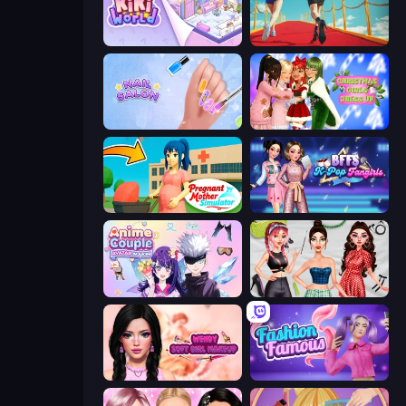
KiKi World
Shoe Race
Nail Salon
Christmas Girls Dress Up
Pregnant Mother Simulator
BFFs K-Pop Fangirls
Anime Couple: Avatar Maker
Brat Girl Summer
Wendy Soft Girl Makeup
Fashion Famous