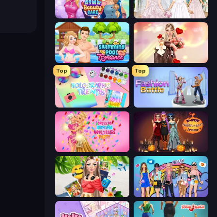
ASMR Beauty Care
Model Wedding
Swimming Pool Romance
GRWM Date Night
Top
Top
Holographic Trends
Fashion Battle
Dress To Impress: New Year's Party
K-Pop Halloween Dress Up
Travel with Me: ASMR Edition
College Girls Team Makeover