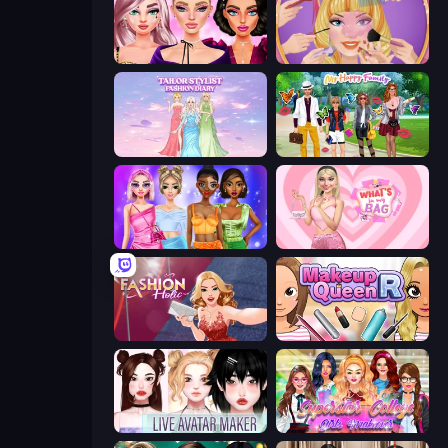
New Year Makeup Trends
Extreme Makeover
Tailor Stylist: Fashion Diary
Superstar Family Dress Up
Monochrome Looks
What's In My Bag
Fashion Holic
Make Up Queen R
Live Avatar Maker: Girls
Superstar College Girls Makeover