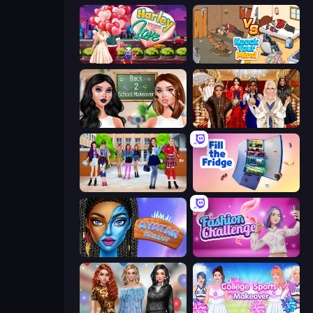
Harley Learns To Love
Knock Your Mind
Back 2 School Makeover
Royal Dress Up - Fashion Queen
High School BFFs: Girls Team
Fill The Fridge
Avatar Make Up
Fashion Challenge: Catwalk Run