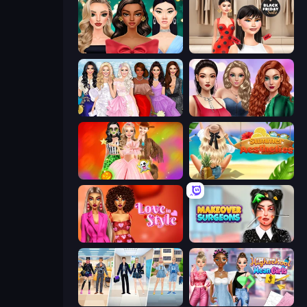
New Year's Eve Makeup
Shopaholic Black Friday
Model Dress Up Girl
Colored Denim Trends
Iconic Halloween Costumes
Summer Aesthetics
Love In Style
Makeover Surgeons
College Girl & Boy Makeover
Highschool Mean Girls 3