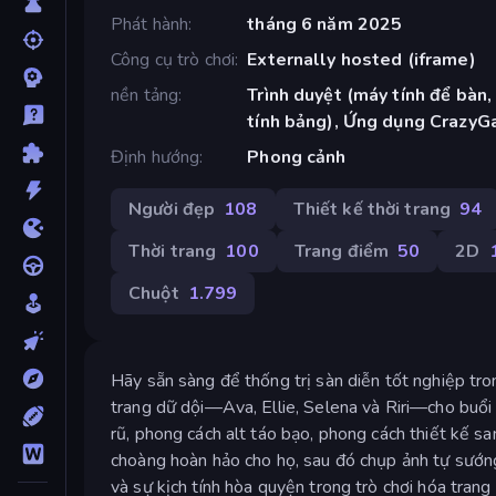
Phát hành
tháng 6 năm 2025
Công cụ trò chơi
Externally hosted (iframe)
nền tảng
Trình duyệt (máy tính để bàn,
tính bảng), Ứng dụng CrazyG
Định hướng
Phong cảnh
Người đẹp
108
Thiết kế thời trang
94
Thời trang
100
Trang điểm
50
2D
Chuột
1.799
Hãy sẵn sàng để thống trị sàn diễn tốt nghiệp tr
trang dữ dội—Ava, Ellie, Selena và Riri—cho buổi
rũ, phong cách alt táo bạo, phong cách thiết kế s
choàng hoàn hảo cho họ, sau đó chụp ảnh tự sướng 
và sự kịch tính hòa quyện trong trò chơi hóa tran