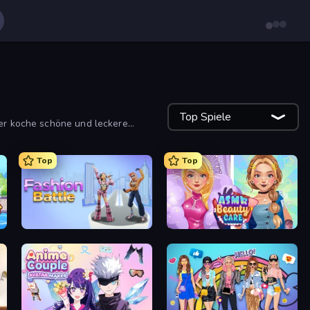
Top Spiele
der koche schöne und leckere
Top
Top
Fashion Battle
ASMR Beauty Care