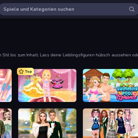
m Stil bis zum Inhalt. Lass deine Lieblingsfiguren hübsch aussehen o
en an.
Top
BFF Makeover - Spa & Dress Up
Royal Glow Princess Makeover
Swimming Pool Romance