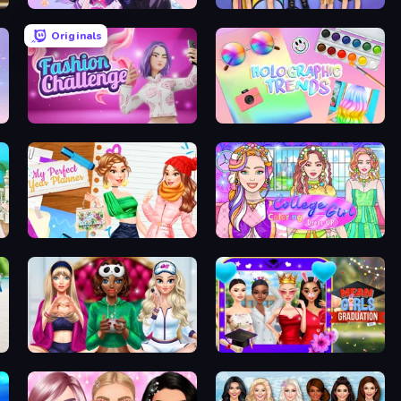
ion
Anime Couple: Avatar Maker
College Girls Team Makeover
Originals
Fashion Challenge: Catwalk Run
Holographic Trends
My Perfect Year Planner
College Girl Coloring Dress Up
BFFs Luxury Loungewear
Mean Girls Graduation Day