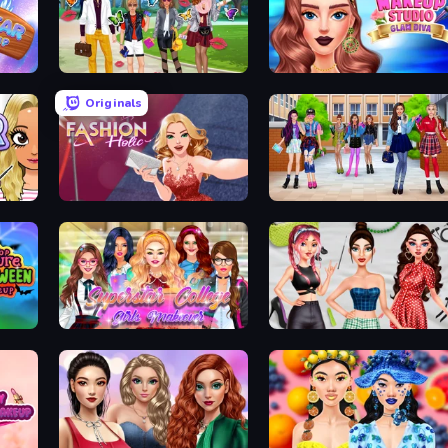
Superstar Family Dress Up
Makeup Studio Glam Diva
Originals
Fashion Holic
High School BFFs: Girls Team
Pop Culture Halloween Makeup
Superstar College Girls Makeover
Brat Girl Summer