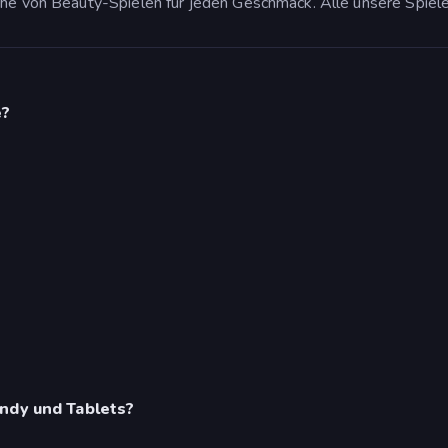
eihe von Beauty-Spielen für jeden Geschmack. Alle unsere Spiel
e?
andy und Tablets?