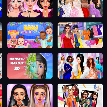
New Year Makeup Trends
Model Dress Up Girl
Baby Dress Up
Billionaire Wife Dress Up
Monster Makeup 3D
Fashion Dress Up Challenge