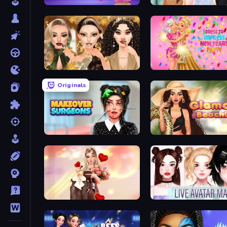
Fashion Famous
Fashion Week 2025
Autumn Glam Gala
Originals
Makeover Surgeons
Glamour Beach Life
GRWM Date Night
Live Avatar Maker: Girls