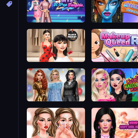
BFFs K-Pop Fangirls
Avatar Make Up
Shopaholic Black Friday
Make Up Queen R
Black Friday Mystery Sale