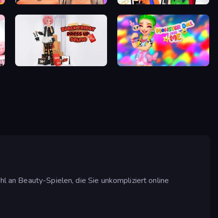
Makeup Trends: Then and Now
Highschool Mean Girls 2
Black Friday Dress Up Selfie
Monster Doll and Me
hl an Beauty-Spielen, die Sie unkompliziert online