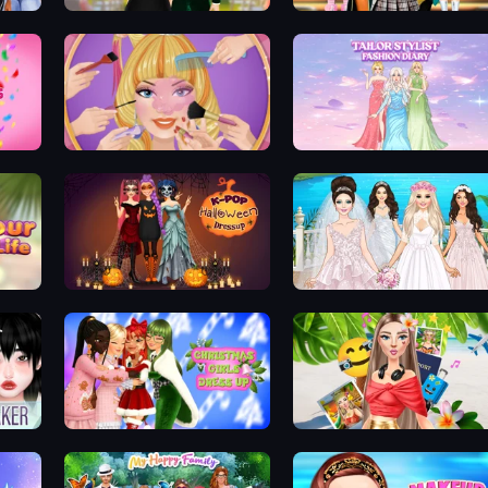
Valentine's Day Proposal
Back To School: Uniforms Edit
Dress To Impress: New Year's Party
Extreme Makeover
Tailor Stylist: Fashion Diary
K-Pop Halloween Dress Up
Model Wedding
Christmas Girls Dress Up
Travel with Me: ASMR Edition