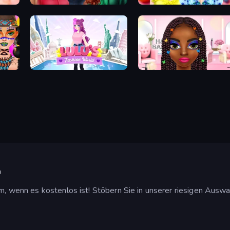
Colored Denim Trends
Sweet And Fruity Makeup
Lulu's Fashion World
Braided Hairstyles Fashion
n
em, wenn es kostenlos ist! Stöbern Sie in unserer riesigen Auswa