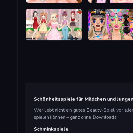
Skinfluencer Beauty Routine
Wendy Soft Girl Makeup
Anime Girls Dress Up Games
Festival Vibes Makeup
Schönheitsspiele für Mädchen und Junge
Wer liebt nicht ein gutes Beauty-Spiel, vor all
spielen können – ganz ohne Downloads.
Schminkspiele