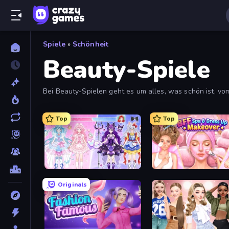
Spiele
»
Schönheit
Beauty-Spiele
Bei Beauty-Spielen geht es um alles, was schön ist, vo
Gerichte! Schau dir alle kostenlosen Beauty-Spiele unt
Top
Top
Idol Livestream: Fashion Game
Originals