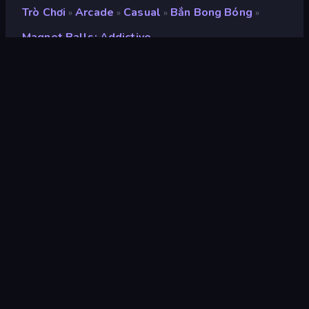
Trò Chơi
Arcade
Casual
Bắn Bong Bóng
»
»
»
»
Magnet Balls: Addictive
Magnet Balls: Addictive
nhà phát triển
crazy owl
Xếp hạng
8,7
(
dựa trên 6 tháng gần đây
)
Phát hành
tháng 5 năm 2026
Cập nhật mới nhất
tháng 5 năm 2026
Công cụ trò chơi
Unity 6
nền tảng
Trình duyệt (máy tính để bàn,
điện thoại di động, máy tính
bảng), Ứng dụng CrazyGames
(Android), App Store (iOS,
Android)