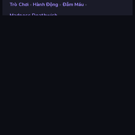
Trò Chơi
Hành Động
Đẫm Máu
»
»
»
Madness Deathwish
Madness Deathwish
Xếp hạng
9,1
(
dựa trên 6 tháng gần đây
)
Phát hành
tháng 11 năm 2020
Công cụ trò chơi
Ruffle
nền tảng
Trình duyệt (máy tính để bàn, điện
thoại di động, máy tính bảng),
Ứng dụng CrazyGames (iOS,
Android)
Định hướng
Phong cảnh / Chân dung
Hành động
439
Casual
806