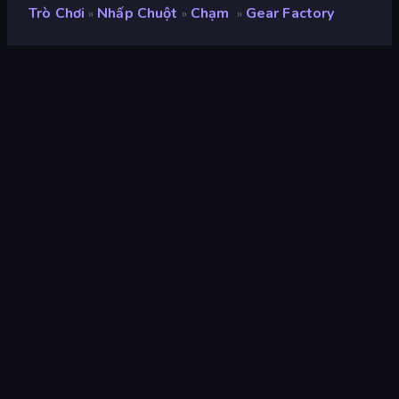
Trò Chơi
Nhấp Chuột
Chạm
Gear Factory
»
»
»
Gear Factory
nhà phát triển
low effort inc
Xếp hạng
9,2
(
dựa trên 6 tháng gần đây
)
Phát hành
tháng 4 năm 2026
Cập nhật mới nhất
tháng 7 năm 2026
Công cụ trò chơi
HTML5
nền tảng
Trình duyệt (máy tính để bàn,
điện thoại di động, máy tính
bảng), Ứng dụng CrazyGames
(iOS, Android)
Định hướng
Phong cảnh / Chân dung