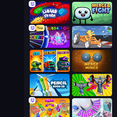
Liquid Swarm
Merge & Fight
Top
Meeland.io
Draw Crash Race
Pumpkin Defense: Merge Cannon
Merge Miner
Pencil Rush
Obby: Gym Simulator, Escape