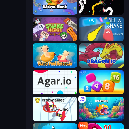
Worm Hunt
Worms.io
Snake Merge: Idle & io Zone
Helix Snake
Water Pool Heroes.io
Dragon.io
Agar.io
Number Blast 2048
Snowball.io
Fish Frenzy
Hot