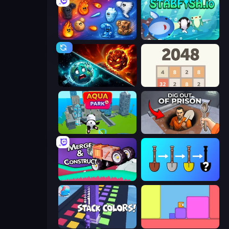
Elemental Merge
Stabfish.io
PlanetCrush 2
2048
Aquapark.io
Dig out of Prison
Merge & Construct
Merge Tools - Merge and Dig
Stack Colors
Level EATEN!