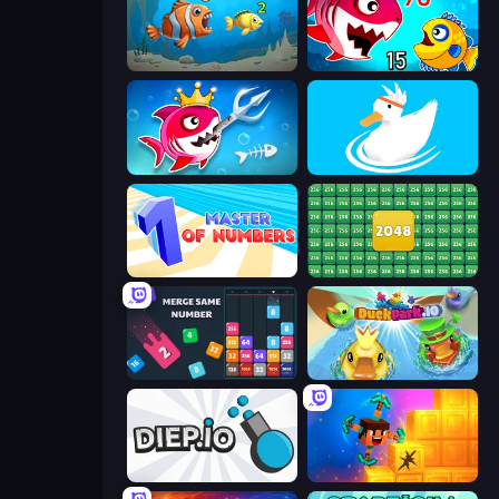
Hungry Ocean: Eat, Feed and Grow Fish
Fish Eat Getting Big
Fish Stab Getting Big
Ducklings
Master of Numbers
2048 Merge Blocks
Drop & Merge the Numbers
DuckPark.io
Diep.io
Merge & Dig!