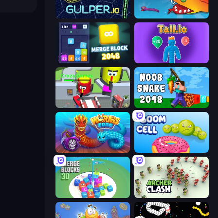
Gulper.io
Snake Clash.io
Merge Block 2048
Tall.io
CleanUp.IO
Noob Snake 2048
Worms.Zone
Boom Cell
Merge Blocks 3D
Archer Clash