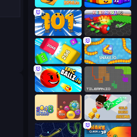
Cubes 2048.io
Cubes 2048 Royale
Numbers Arena
Hexanaut.io
Qube 2048
Snake.io
EpicBallz.io
TileMan.io
Crazy 2048 Balls
Gold Rush Arena