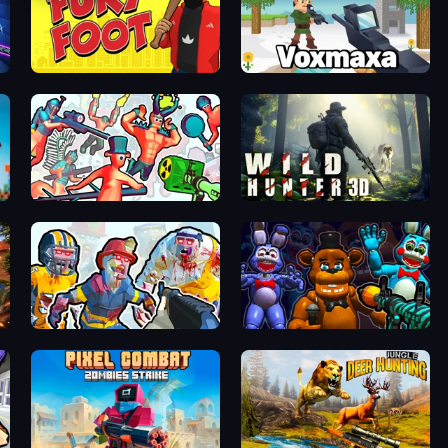
Fury Foot
Voxmaxa
Funny Shooter 2
Wild Hunter 3D
Zombies Shooter: Part 2
FNaF Shooter