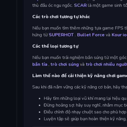
thù đầu óc ngu ngốc.
SCAR
là một game sinh tồ
Các trò chơi tương tự khác
Nếu bạn muốn tìm thêm những tựa game FPS th
hứng từ
SUPERHOT
.
Bullet Force
và
Kour io
Các thể loại tương tự
Nếu bạn muốn trải nghiệm bắn súng từ một góc 
bắn tỉa
,
trò chơi súng
và
trò chơi nhiều người
Làm thế nào để cải thiện kỹ năng chơi ga
Sau khi đã nắm vững các kỹ năng cơ bản, hãy th
Hãy tìm những loại vũ khí mang lại hiệu qu
Đừng hoảng sợ: hãy suy nghĩ, nhắm mục tiê
Điều chỉnh độ nhạy chuột sao cho phù hợp 
Luyện tập sẽ giúp bạn hoàn thiện kỹ năng, 