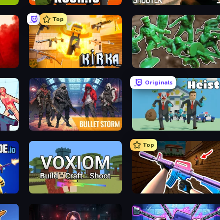
Kour.io
BodyCamera Shooter
Top
Kirka.io
Soldiers - Capture and Control!
Originals
Bulletstorm
Bank Heist
Top
Voxiom.io
KS Z