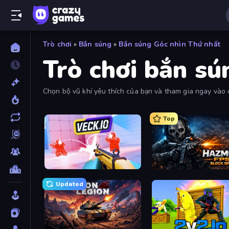
Trò chơi
»
Bắn súng
»
Bắn súng Góc nhìn Thứ nhất
Trò chơi bắn sú
Chọn bộ vũ khí yêu thích của bạn và tham gia ngay vào c
mới nhất và được chơi nhiều nhất bằng bộ lọc.
Top
Veck.io
Hazmob FPS: Online Sho
Updated