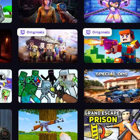
Survival Zone Zombie Outbreak
Mini Mine
Originals
Originals
Simple Sandbox 3
Bit Gun.io
 Mobs
Mine Shooter: Save Your World
Special Ops: GO