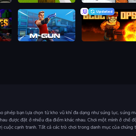
Mine Shooter 3D
Grand Escape: Prison
Updated
Muscle Gun.IO
BLOCOPS
o phép bạn lựa chọn từ kho vũ khí đa dạng như súng lục, súng má
hau được đặt ở nhiều địa điểm khác nhau. Chơi một mình ở chế độ 
ị cuộc cạnh tranh. Tất cả các trò chơi trong danh mục của chúng t