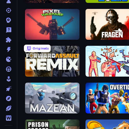
Iron Legion
2v2.io
Pixel Warfare
Fragen
Originals
Forward Assault Remix
Time Shooter 2
Mazean
Overtide.io