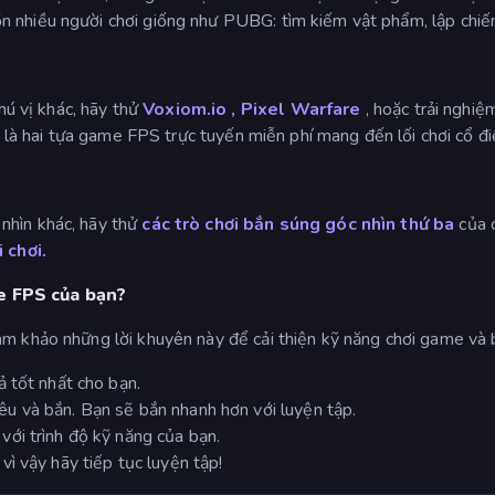
n nhiều người chơi giống như PUBG: tìm kiếm vật phẩm, lập chiến
ú vị khác, hãy thử
Voxiom.io
,
Pixel Warfare
, hoặc trải nghi
là hai tựa game FPS trực tuyến miễn phí mang đến lối chơi cổ điể
nhìn khác, hãy thử
các trò chơi bắn súng góc nhìn thứ ba
của c
 chơi.
me FPS của bạn?
am khảo những lời khuyên này để cải thiện kỹ năng chơi game và 
ả tốt nhất cho bạn.
u và bắn. Bạn sẽ bắn nhanh hơn với luyện tập.
với trình độ kỹ năng của bạn.
vì vậy hãy tiếp tục luyện tập!