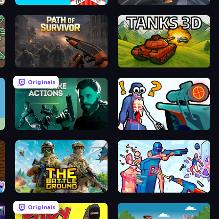
Build and Crush
Poxel.io
Path of Survivor
Tanks 3D
Originals
Take Actions
Sniper Shot: Bullet Time
The Battleground
Time Shooter 3: SWAT
Originals