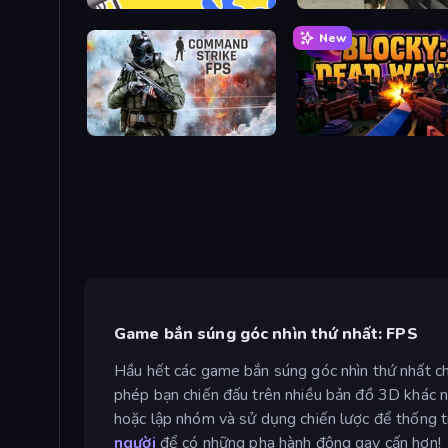
Paintball King
Masked Forces
New
Command Strike FPS
Blocky: Dead Waves
Game bắn súng góc nhìn thứ nhất: FPS
Hầu hết các game bắn súng góc nhìn thứ nhất ch
phép bạn chiến đấu trên nhiều bản đồ 3D khác n
hoặc lập nhóm và sử dụng chiến lược để thống tr
người
để có những pha hành động gay cấn hơn!