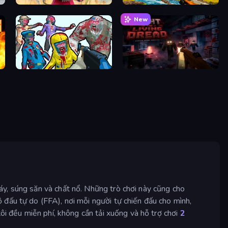
Pixel Combat: Zombies Strike
Jungle Deer Hunting
New
Zombies Shooter
Night Of The Living Dread
y, súng săn và chất nổ. Những trò chơi này cũng cho
đấu tự do (FFA), nơi mỗi người tự chiến đấu cho mình,
ôi đều miễn phí, không cần tải xuống và hỗ trợ chơi
2