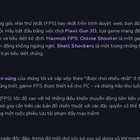
 góc nhìn thứ nhất (FPS) hay nhất trên trình duyệt web, bạn đ
i. Hãy bắt đầu bằng việc chơi
Pixel Gun 3D,
tựa game mang đến 
 và tiêu diệt kẻ địch.
Hazmob FPS: Online Shooter
là một ga
ành động không ngừng nghỉ.
Shell Shockers
là một trong những t
 bạn tiêu diệt chúng.
n súng
của chúng tôi và sắp xếp theo "được chơi nhiều nhất" ở đ
ng biết, game FPS được thiết kế cho PC - và chúng hầu như luôn 
(FPS) tốc độ cao với hệ thống điều khiển chuyển động tiên tiến
i gay cấn trên các bản đồ chiến thuật với các đặc quyền có thể 
ong một cuộc phiêu lưu tội phạm đầy mạo hiểm!
cade độc đáo, trong đó một chú sóc kẻ sọc sử dụng vũ khí mạnh