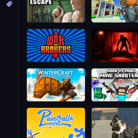
Prison Escape
Bank Robbery 3
War Brokers
Doors Castle
WinterCraft: Survival in the Forest
Mine Shooter 2: Noob vs