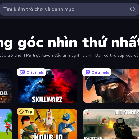
ng góc nhìn thứ nhấ
ác trò chơi FPS trực tuyến đầy tính cạnh tranh. Bạn có thể sắp xếp cá
Originals
Originals
oter
SkillWarz
Bullet Force
Top