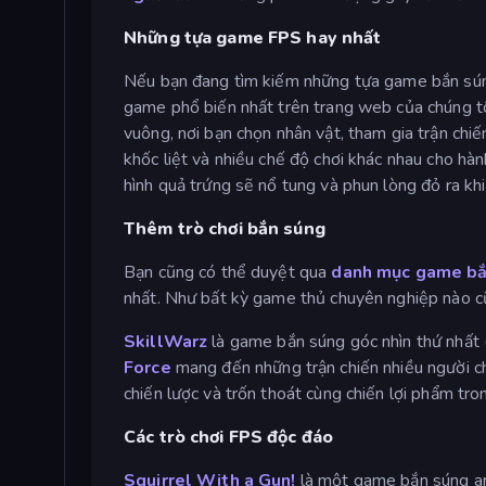
Những tựa game FPS hay nhất
Nếu bạn đang tìm kiếm những tựa game bắn súng
game phổ biến nhất trên trang web của chúng tô
vuông, nơi bạn chọn nhân vật, tham gia trận chiến
khốc liệt và nhiều chế độ chơi khác nhau cho h
hình quả trứng sẽ nổ tung và phun lòng đỏ ra khi
Thêm trò chơi bắn súng
Bạn cũng có thể duyệt qua
danh mục game bắ
nhất. Như bất kỳ game thủ chuyên nghiệp nào cũ
SkillWarz
là game bắn súng góc nhìn thứ nhất 
Force
mang đến những trận chiến nhiều người chơ
chiến lược và trốn thoát cùng chiến lợi phẩm tr
Các trò chơi FPS độc đáo
Squirrel With a Gun!
là một game bắn súng ar