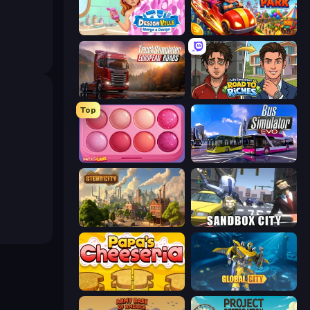
Designville: Merge & Design
My Perfect Theme Park
Truck Simulator: European Roads
Life Simulator: Road to Riches
Top
Piece of Cake: Merge and Bake
Bus Simulator: EVO
Steam City
Sandbox City
Papa's Cheeseria
Global City