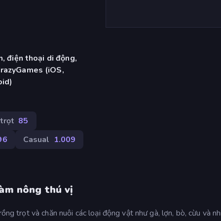
, điện thoại di động,
CrazyGames (iOS,
oid)
trọt
85
96
Casual
1.009
làm nông thú vị
ồng trọt và chăn nuôi các loại động vật như gà, lợn, bò, cừu và n