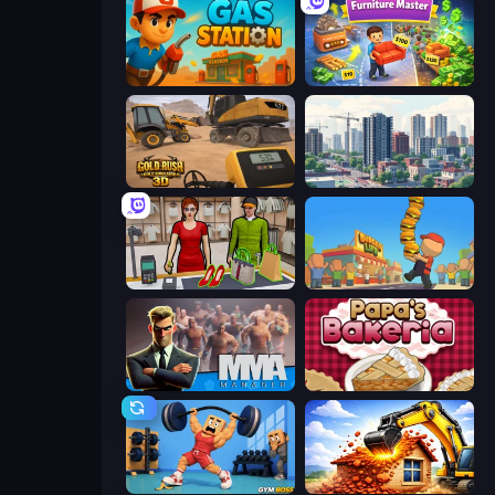
Gas Station
Furniture Master: Idle Tycoon
Gold Rush: Gold Simulator 3D
SuperCity 3D
Shop Master 3D
Burger Life
MMA Manager 2
Papa's Bakeria
Gym Boss
City Constructor