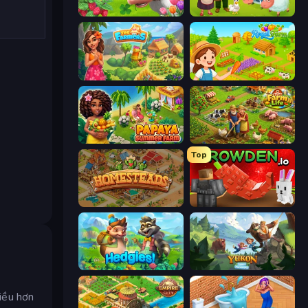
Country Life Meadows
Farm Family
The Farmers
Royal Farm
Papaya Summer Farm
Farm Life
Top
Homesteads: Dream Farm
Grow A Garden | Growden.io
Hedgies
Yukon: Family Adventure
hiều hơn