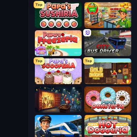
Top
Papa's Sushiria
Supermarket Simulator: Desert
Papa's Freezeria
City Bus Driver
Top
Top
Papa's Scooperia
Gold Digger FRVR
Container Auction
Papa's Donuteria