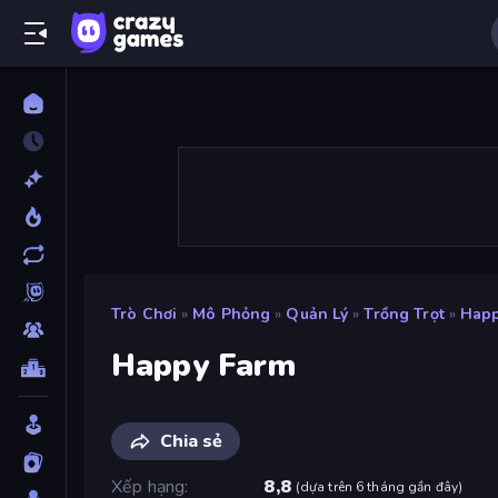
Trò Chơi
»
Mô Phỏng
»
Quản Lý
»
Trồng Trọt
»
Happ
Happy Farm
Chia sẻ
Xếp hạng
8,8
(
dựa trên 6 tháng gần đây
)