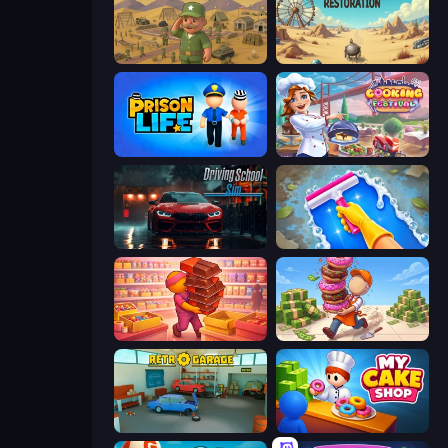
Army Base Of America
Project Restoration
Prison Life
Cooking Festival
Driving School Simulator
Hotel Rush: Merge Story
Candy Packing Store
Donut Place
Retro Garage
My Cake Shop