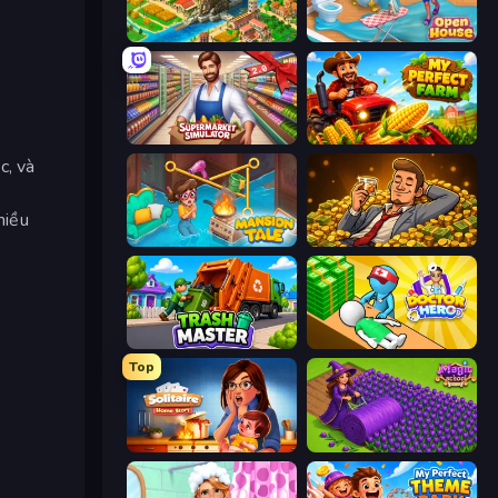
Empire City
Open House
Supermarket Simulator: Store Manager
My Perfect Farm
c, và
hiều
Mansion Tale: Merge Secrets
Idle Billionaire Tycoon
Trash Master
Doctor Hero
Top
Solitaire Home Story
Magic School