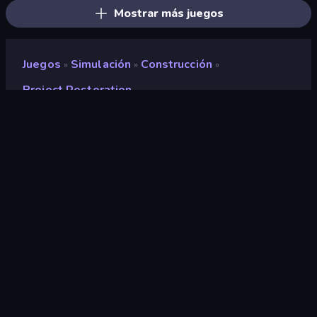
Mostrar más juegos
Juegos
Simulación
Construcción
»
»
»
Project Restoration
Project Restoration
Clasificación
8,6
(
según los últimos 6 meses
)
Publicado en
julio de 2025
Última actualización
julio de 2026
Motor de juego
Externally hosted (iframe)
Plataforma
Navegador (escritorio, móvil,
tableta)
Orientación
Horizontal / Vertical