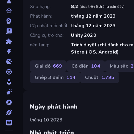
Xếp hạng
8,2
(
dựa trên 6 tháng gần đây
)
Phát hành
tháng 12 năm 2023
Cập nhật mới nhất
tháng 12 năm 2023
Công cụ trò chơi
Unity 2020
nền tảng
Trình duyệt (chỉ dành cho m
Store (iOS, Android)
Giải đố
669
Cổ điển
104
Màu sắc
2
Ghép 3 điểm
114
Chuột
1.795
Ngày phát hành
tháng 10 2023
Nhà phát triển