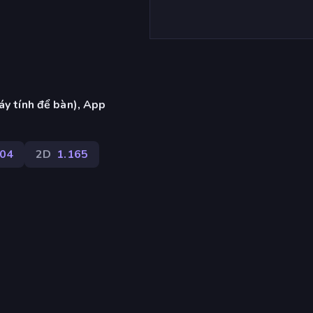
áy tính để bàn), App
04
2D
1.165