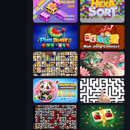
Car OUT! Jam Parking Puzzle
Hexa Sort
Pixel Blast
Mahjong Connect (Legacy)
Tiles of the Simpsons
Favorite Puzzles
Unscrew Drop: Satisfying Puzzle
Arrow Escape: Puzzle
War Mahjong
Mahjong Puzzle: Tile Match