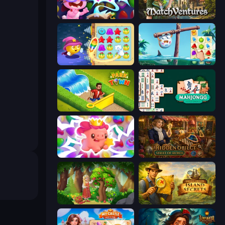
Skydom: Reforged
MatchVentures
Candy Riddles
Sugar Heroes
Park Town
Mahjongg Solitaire
Match Arena
Hidden Object: Street Of Secrets
Northern Merge
Hidden Objects: Island Secrets