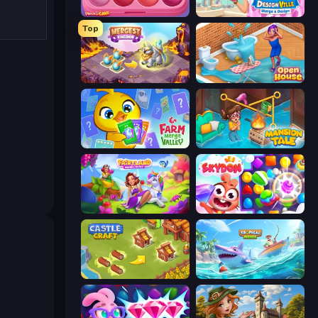
Piece of Cake: Merge and Bake
Designville: Merge & Design
Top
Mergest Kingdom
Open House
Farm Merge Valley
Mansion Tale: Merge Secrets
Fairyland Merge & Magic
Skydom
Castle Craft
Tropical Merge