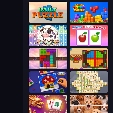
Daily Puzzle
Puzzle Block Master
Find The Cow
What's The Difference?
Color Cube Puzzle
Wood Blocks Jam
Screw Sorting
Mahjong Online