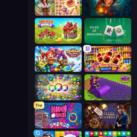
My Castle: Merge & Story
Lamplighter: Merge & Magic
Merge World
Piles of Mahjong
Diamant: Sky Stories Match 3
Goods Triple Match 3D
Forgotten Treasure 2
Magic School
Top
Hidden Objects
Hidden Object: Clues and Mysteries