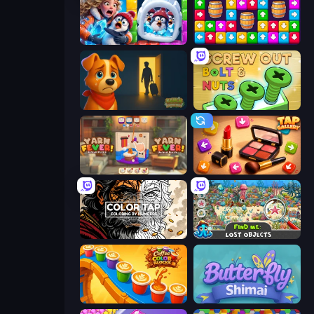
Captain Blast
Tap Away Story
Ranch Adventures
Screw Out: Bolts and Nuts
Yarn Fever! Unravel Puzzle
Tap Gallery
Color Tap: Coloring by Numbers
Find Me: Lost Objects
Coffee Color Blocks
Butterfly Shimai