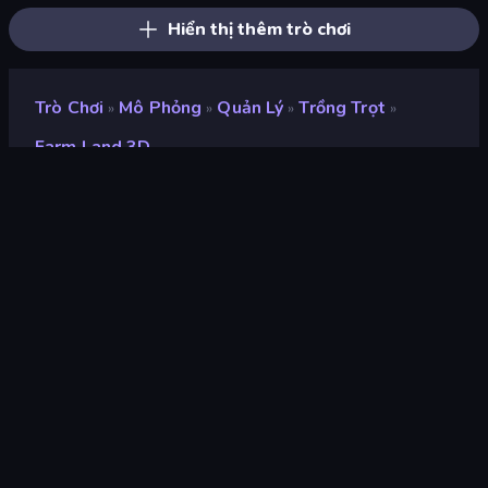
Hiển thị thêm trò chơi
Trò Chơi
Mô Phỏng
Quản Lý
Trồng Trọt
»
»
»
»
Farm Land 3D
Farm Land 3D
Xếp hạng
9,3
(
dựa trên 6 tháng gần đây
)
Phát hành
tháng 12 năm 2025
Công cụ trò chơi
Unity 2022
nền tảng
Trình duyệt (máy tính để bàn, điện
thoại di động, máy tính bảng),
Ứng dụng CrazyGames (Android)
Định hướng
Phong cảnh