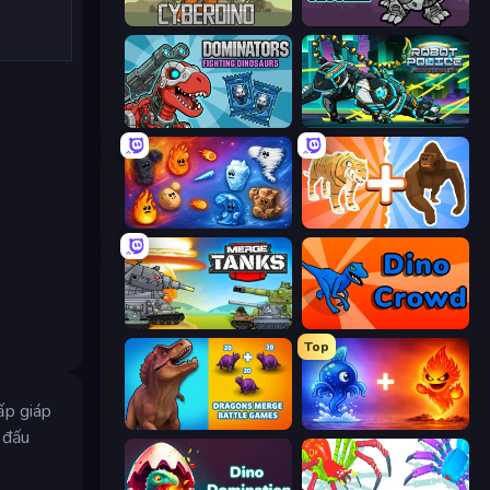
CyberDino: T-Rex vs Robots
Iron Crusher
Dominators: Fighting Dinosaurs
Robot Police Iron Panther
Elemental Merge
Animal DNA Run
Merge Master Tanks: Tank Wars
Dino Crowd
Top
ấp giáp
Dragons Merge: Battle Games
Elemental Monsters: Merge
 đấu