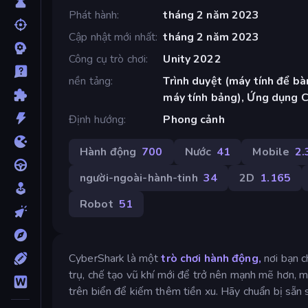
Phát hành
tháng 2 năm 2023
Cập nhật mới nhất
tháng 2 năm 2023
Công cụ trò chơi
Unity 2022
nền tảng
Trình duyệt (máy tính để bàn
máy tính bảng), Ứng dụng 
Định hướng
Phong cảnh
Hành động
700
Nước
41
Mobile
2.
người-ngoài-hành-tinh
34
2D
1.165
Robot
51
CyberShark là một
trò chơi hành động,
nơi bạn c
trụ, chế tạo vũ khí mới để trở nên mạnh mẽ hơn, m
trên biển để kiếm thêm tiền xu. Hãy chuẩn bị sẵn s