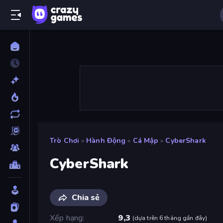
Trò Chơi
»
Hành Động
»
Cá Mập
»
CyberShark
CyberShark
Chia sẻ
Xếp hạng
9,3
(
dựa trên 6 tháng gần đây
)