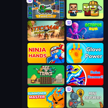
TankCraft
Zombie Horde: Build & Survive
Stickman: Dinosaur Arena
OctopusRun
Ninja Hands
Glove Power
Age of Tanks Warriors: TD War
Robo Runner
Summoner Master
Mini Crushers