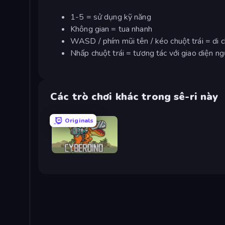
1-5 = sử dụng kỹ năng
Không gian = tua nhanh
WASD / phím mũi tên / kéo chuột trái = di c
Nhấp chuột trái = tương tác với giao diện 
Các trò chơi khác trong sê-ri này
Originals
CyberDino: T-Rex vs Robots