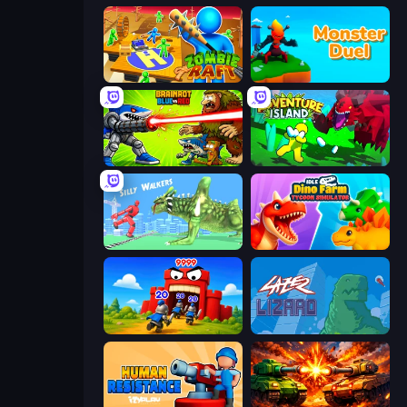
Zombie Raft
Monster Duel
Brainrot Blue Vs Red
Adventure Island 2D
Silly Walkers
Idle Dino Farm Tycoon Simulator 3D
TimeWarriors
Laser Lizard