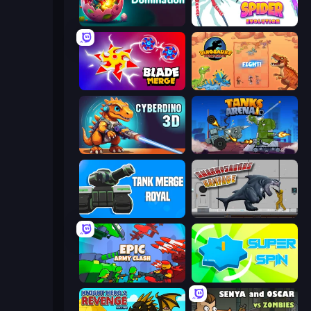
Dino Domination
Spider Evolution: Runner Game
Blade Merge
Dinosaurs Merge Master
CyberDino 3D
Tanks Arena io: Craft & Combat
Tank Merge Royal
Sharkosaurus Rampage
Epic Army Clash
Super Spin