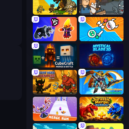
Knight Hero 2 Revenge Idle RPG
Senya and Oscar vs Zombies
Merge Battle Tactics
Merge Knights!
CubeCraft: Merge & Battle
Mystical Blade
Knight Hero Adventure Idle RPG
Mecha Allstars Battle Royale
Merge Run
Jurassic Merge: Dino Evolution