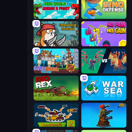
Dino World: Merge & Fight
Dino Defense
Senya and Oscar: Pirate Island
No Pain No Gain - Ragdoll Sandbox
Bobr Turbo: Craft Cars
Monster Battle
Rio Rex
War Sea
TankCraft 2
Furry Road