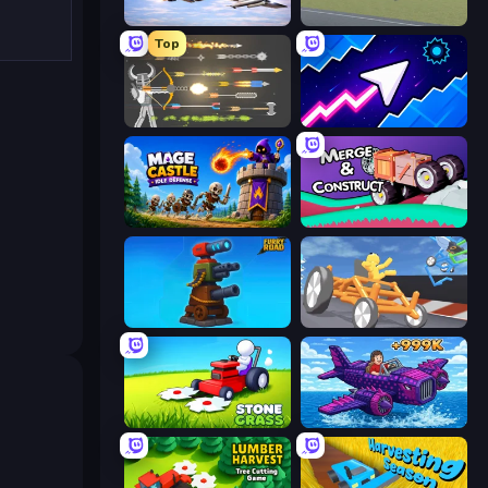
Fighter Aircraft Pilot
3D Flight Simulator
Top
Ragdoll Archers
Space Waves
Mage Castle Idle Defense
Merge & Construct
Furry Road
Draw Crash Race
Stone Grass: Mowing Simulator
Obby Plane Power Challenge: Fly