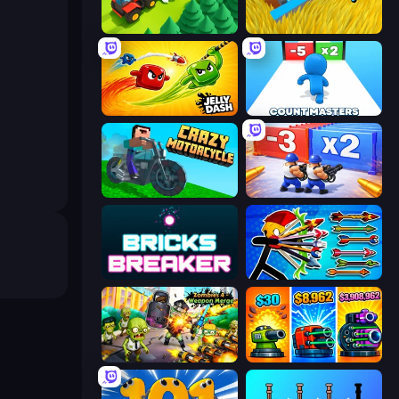
Lumber Harvest: Tree Cutting Game
Harvesting Season
Jelly Dash
Count Masters: Stickman Games
Crazy Motorcycle
Battle Brigade
Bricks Breaker
Archer Ragdoll Masters
Zombies 4 Weapon Merge
Pumpkin Defense: Merge Cannon