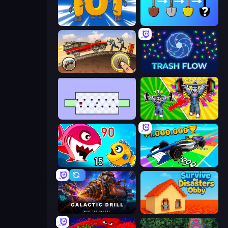
Numbers Arena
Merge Tools - Merge and Dig
Earn to Die: Zombie Ride
Trash Flow
World's Hardest Game
Obby: Gym Simulator, Escape
Fish Eat Getting Big
Obby Car Challenge: Drive
Galactic Drill
Survive the Disasters: Obby