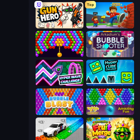
Top
Gun Hero: Cat Survival
Obby: +1 Click Wall Breaker
Bubble Story
Arkadium's Bubble Shooter
Hyper Wave Challenge
Hyper Cube Challenge
Bubble Blast
Bubble Pop Legend