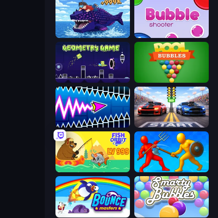
Obby Fish Challenge: Ride
Bubble Shooter
Geometry Game
Pool Bubbles
Wave Dash: Geometry Arrow
Street Racer 2
Fish Orbit
Epic Sword Battle! Fight in Arena
Bouncemasters
Smarty Bubbles