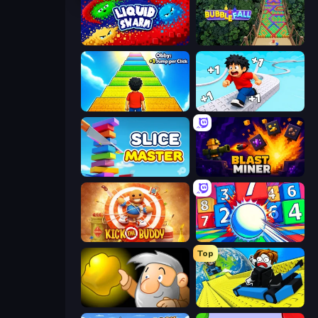
Liquid Swarm
Bubble Fall
Obby: +1 Jump per Click
Speed per Click: Obby
Slice Master
Blast Miner
Kick the Buddy
Entropy
Top
Gold Miner
Cart Ride Danger Mount