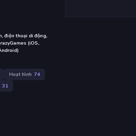
, điện thoại di động,
CrazyGames (iOS,
Android)
Hoạt hình
74
31