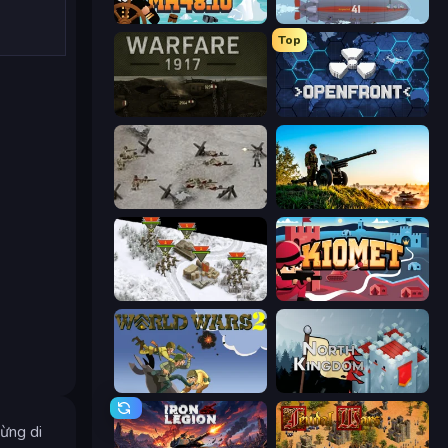
Mk48.io
Bomber XXL
Top
Warfare 1917
Openfront
Warfare 1944
Artillery Vs Tanks
1941 Frozen Front
Kiomet
World Wars 2
North Kingdom: Siege Castle
gừng di