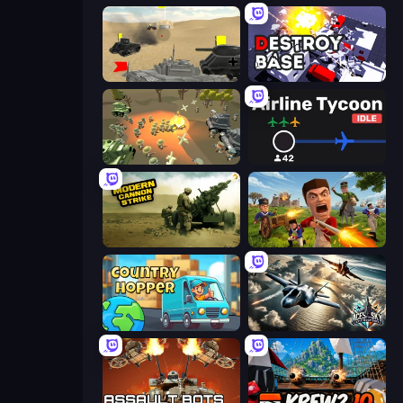
Tanks Battlefield: Desert
Destroy Base
WW1 Battle Simulator
Airline Tycoon Idle
Modern Cannon Strike
Redcoats.io
Country Hopper
Aces of the Sky: Epic Dogfights