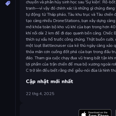
chuyển và phân hủy sinh học sau 'Sự kiện'. Rô-bốt 
tranh—vì vậy đó chính xác là những gì chúng đang
tự động: từ Tháp pháo, Tàu khu trục và Tàu chiến 
tạo càng nhiều DroneStations, bạn xây dựng càng 
mở khóa toàn bộ kho vũ khí của bạn trong hơn 40 
khí nổi dài 2 km để đi dạo quanh bến cảng. Chiếc 
thích sự xấu hổ trước công chúng. Thật buồn cười, 
một loạt Battlecruiser của kẻ thù ngày càng xảo qu
thỏa mãn cơn cuồng đốt phá của bạn trong đấu trư
đáo. Tham gia cuộc chạy đua vũ trang bất tận khi
lợi phẩm của trận chiến để mua bộ xương ngoài robo
C trở lên đều biết rằng chế giễu-nói đùa là hình th
Cập nhật mới nhất
22 thg 4, 2025