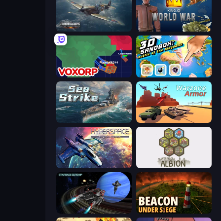
Dogfight
King.io World War
Voxorp
3D Sandbox: Battle of the Kingdoms
Sea Strike
Warzone Armor
Hyperspace: Quantum Fracture
Settlers of Albion
Starbase Gunship
Beacon Under Siege