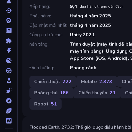
Xếp hạng
9,4
(
dựa trên 6 tháng gần đây
)
Phát hành
tháng 4 năm 2025
Cập nhật mới nhất
tháng 4 năm 2025
Công cụ trò chơi
Unity 2021
nền tảng
Trình duyệt (máy tính để bàn
máy tính bảng), Ứng dụng 
App Store (iOS, Android),
Định hướng
Phong cảnh
Chiến thuật
222
Mobile
2.373
Chiế
Phòng thủ
186
Chiến thuyền
21
Ch
Robot
51
Flooded Earth, 2732: Thế giới được điều hành bởi 