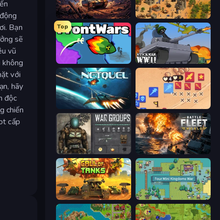
iến
 động
Iron Legion
Feudal Wars
ơi. Bạn
Top
ưởng sẽ
êu vũ
i không
FrontWars.io
Stickman WW2
mặt với
ạn, hãy
n độc
Netquel
Winter Falling: Price of Life
g chiến
ot cấp
War Groups
Battle Fleet World
Call of Tanks
Four Mini Kingdoms War