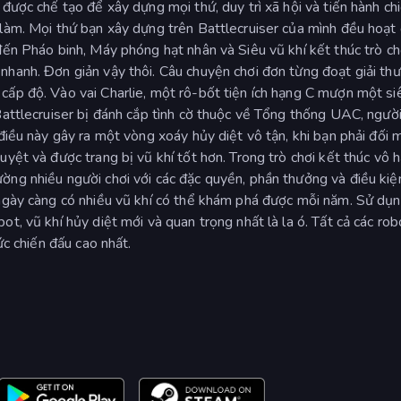
được chế tạo để xây dựng mọi thứ, duy trì xã hội và tiến hành ch
 làm. Mọi thứ bạn xây dựng trên Battlecruiser của mình đều hoạt
đến Pháo binh, Máy phóng hạt nhân và Siêu vũ khí kết thúc trò ch
nhanh. Đơn giản vậy thôi. Câu chuyện chơi đơn từng đoạt giải th
cấp độ. Vào vai Charlie, một rô-bốt tiện ích hạng C mượn một si
Battlecruiser bị đánh cắp tình cờ thuộc về Tổng thống UAC, ngườ
điều này gây ra một vòng xoáy hủy diệt vô tận, khi bạn phải đối 
yệt và được trang bị vũ khí tốt hơn. Trong trò chơi kết thúc vô h
ờng nhiều người chơi với các đặc quyền, phần thưởng và điều kiệ
 ngày càng có nhiều vũ khí có thể khám phá được mỗi năm. Sử dụn
t, vũ khí hủy diệt mới và quan trọng nhất là la ó. Tất cả các rob
ức chiến đấu cao nhất.