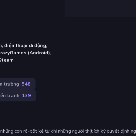
, điện thoại di động,
CrazyGames (Android),
 Steam
n trường
548
iến tranh
139
những con rô-bốt kể từ khi những người thịt ích kỷ quyết định n