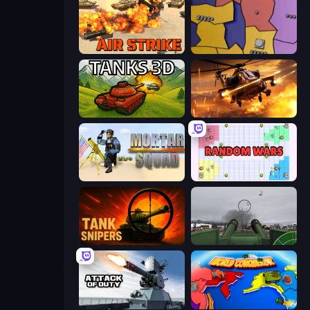
Air Strike
Compact Conflict
Tanks 3D
Heli Military Base
Mortar Squad
Random Wars
Tank Snipers
Flakmeister
Attack of Duty
World Conqueror