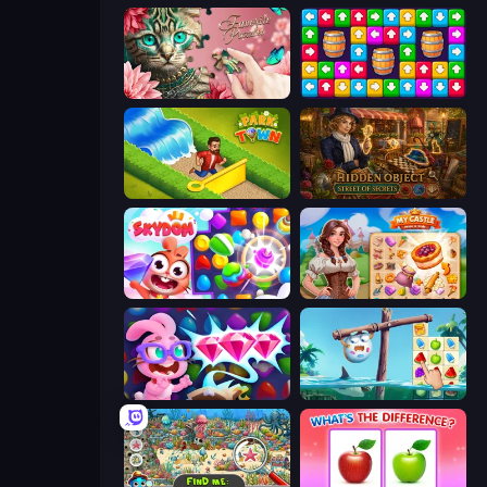
Favorite Puzzles
Tap Away Story
Park Town
Hidden Object: Street Of Secrets
Skydom
My Castle: Merge & Story
Skydom: Reforged
Sugar Heroes