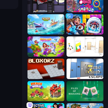
The Visitor
Hidden Objects
Tropical Merge
Captain Blast
Fairyland Merge & Magic
Mirror Room Escape
Bloxorz
Vault Room Escape
Merge World
Piles of Mahjong