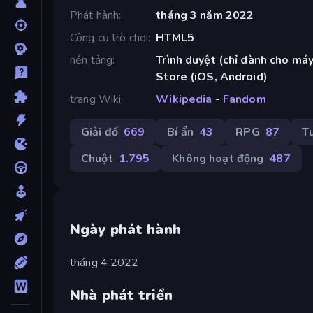
Phát hành
tháng 3 năm 2022
Công cụ trò chơi
HTML5
nền tảng
Trình duyệt (chỉ dành cho máy
Store (iOS, Android)
trang Wiki
Wikipedia
-
Fandom
Giải đố
669
Bí ẩn
43
RPG
87
T
Chuột
1.795
Không hoạt động
487
Ngày phát hành
tháng 4 2022
Nhà phát triển