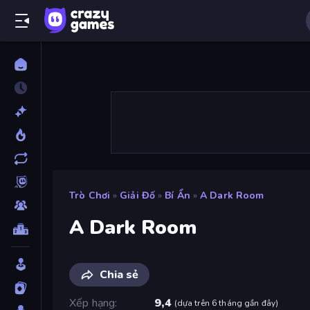
Trò Chơi
»
Giải Đố
»
Bí Ẩn
»
A Dark Room
A Dark Room
Chia sẻ
Xếp hạng
9,4
(
dựa trên 6 tháng gần đây
)