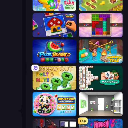
Farm Merge Valley
Castle Craft
Screw Sorting
Color Cube Puzzle
Pixel Blast
Mansion Tale: Merge Secrets
Screw Out: Bolts and Nuts
Mahjongg Solitaire
Unscrew Drop: Satisfying Puzzle
Paint Room Escape
Top