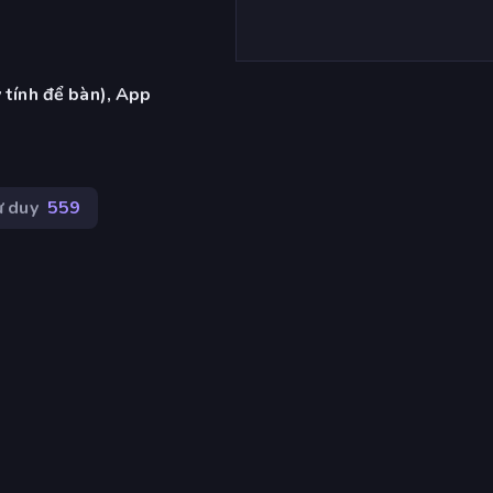
 tính để bàn), App
ư duy
559