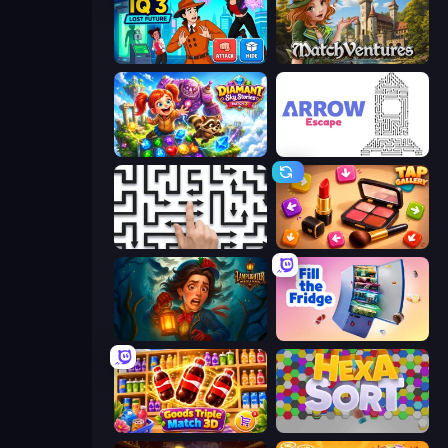
Detective IQ 3
MatchVentures
Diamant: Sky Stories Match 3
Arrow Escape
Arrow Escape: Puzzle
Tap Gallery
Lamplighter: Merge & Magic
Fill The Fridge
Goods Triple Match 3D
Hexa Sort