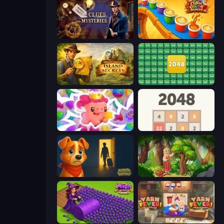
Hidden Object: Clues and Mysteries
Coffee Color Blocks
Hidden Objects: Island Secrets
2048 Merge Blocks
Match Arena
2048
Ranch Adventures
Northern Merge
Magic School
Yarn Fever! Unravel Puzzle