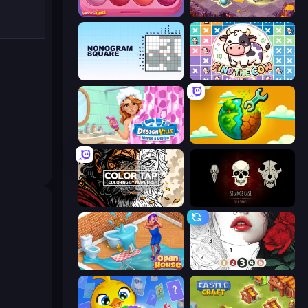
Piece of Cake: Merge and Bake
Mergest Kingdom
Nonogram Square
Find The Cow
Designville: Merge & Design
Land Explorers: Merge & Build
Color Tap: Coloring by Numbers
Room Escape: Strange Case
Open House
Numicolor