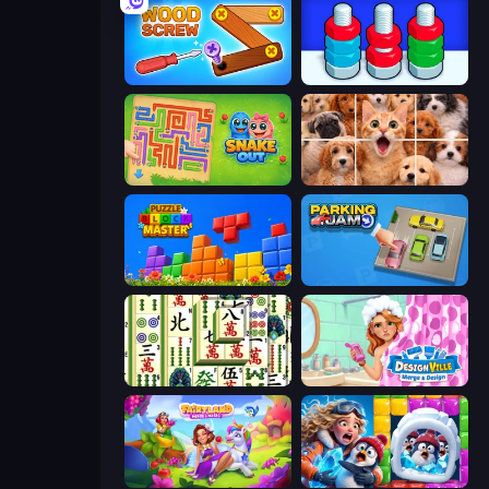
Wood Screw: Bolts Puzzle
Nuts Puzzle: Sort By Color
Snake Out: Maze Escape
Jigpic Solitaire
Puzzle Block Master
Parking Jam
Mahjong Shanghai
Designville: Merge & Design
Fairyland Merge & Magic
Captain Blast