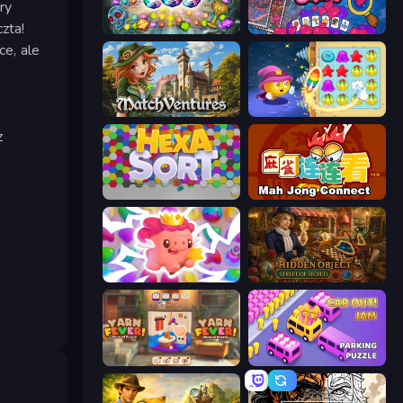
ry
zta!
Forgotten Treasure 2
Hidden Objects
ce, ale
MatchVentures
Candy Riddles
z
Hexa Sort
Mahjong Connect (Legacy)
Match Arena
Hidden Object: Street Of Secrets
Yarn Fever! Unravel Puzzle
Car OUT! Jam Parking Puzzle