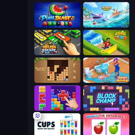
Pixel Blast
Tropical Merge
Bus Escape: Clear Jam
Park Town
Wood Block Journey
Open House
BlockBuster Puzzle
Block Champ