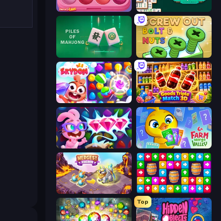
Piece of Cake: Merge and Bake
Mahjongg Solitaire
Piles of Mahjong
Screw Out: Bolts and Nuts
Skydom
Goods Triple Match 3D
Skydom: Reforged
Farm Merge Valley
Mergest Kingdom
Tap Away Story
Top