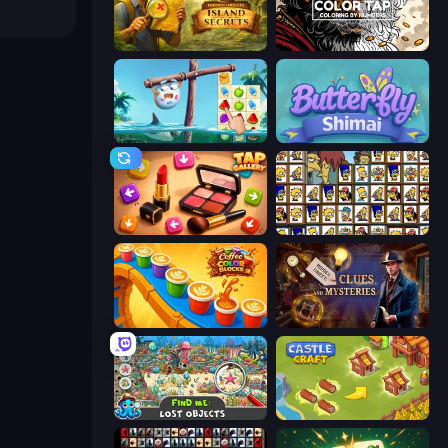
Hidden Objects: Island Secrets
Color Tap: Coloring by Numbers
Sugar Heroes
Butterfly Shimai
Tap Gallery
Tiles of the Simpsons
Coffee Color Blocks
Hidden Object: Clues and Mysteries
Find Me: Lost Objects
Castle Craft