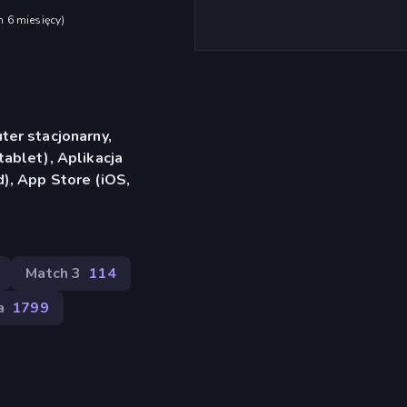
h 6 miesięcy
)
er stacjonarny,
ablet), Aplikacja
), App Store (iOS,
Match 3
114
a
1799