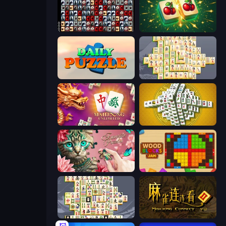
War Mahjong
Mahjong Puzzle: Tile Match
Daily Puzzle
Mahjong Online
Mahjong Unlimited
Mahjong Tower
Favorite Puzzles
Wood Blocks Jam
Mahjong Titans
Mahjong Connect 2 (Legacy)