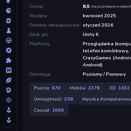
Ocena
8,5
(
na podstawie ostatnic
Wydany
kwiecień 2025
Ostatnio zaktualizowany
styczeń 2026
Silnik gry
Unity 6
Platformy
Przeglądarka (komput
telefon komórkowy, t
CrazyGames (Android
Android)
Orientacja
Poziomy / Pionowy
Puzzle
670
Mobile
2378
3D
1432
Umiejętność
258
Myszka Komputerow
Casual
1009