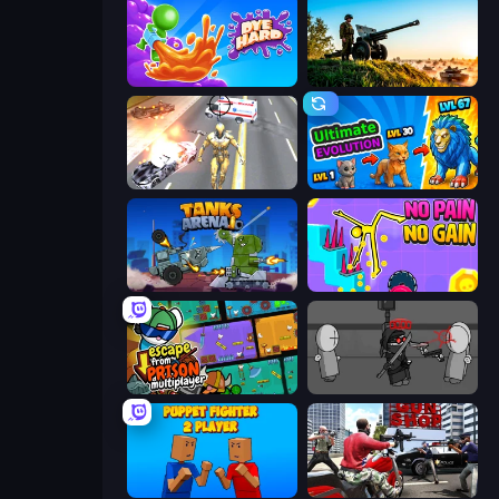
Dye Hard
Artillery Vs Tanks
Super Crime Steel War Hero
Ultimate Evolution
Tanks Arena io: Craft & Combat
No Pain No Gain - Ragdoll Sandbox
Escape From Prison Multiplayer
Madness Project Nexus
Puppet Fighter 2 Player
Grand Action Simulator: New York