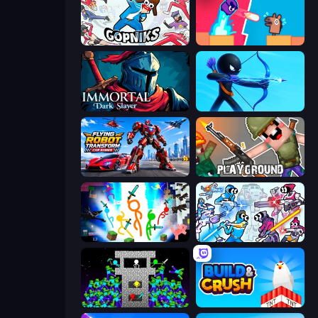
Funny City: Gopniks
Boom Slingers ReBoom
Immortal: Dark Slayer
Archers Random
Flying Robot Transform Car Games
Playground
Stickman Epic
Space Wars Battleground
Stick Epic Fighter
Build and Crush