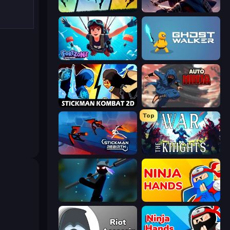
Shadow Ninja Revenge
Samurai's Shadow
Fortzone Battle Royale
Ghost Walker
Stickman Kombat 2D
Auto Ninja
Top
Stickman Rebirth
War the Knights
Stickman Weapon Master
Ninja Hands