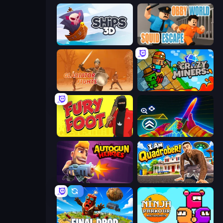
Ships 3D
Obby World: Squid Escape
Gladiator Fights
Crazy Miners
Fury Foot
Surf GO Parkour
Autogun Heroes
I Am Quadrober!