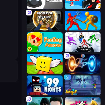
Riot Assassin
Ninja Hands 2
Professor Strange
Epic Sword Battle! Fight in Arena
Feeling Arrow
Stickman Project
Lucky Brainrot Blocks Online
Portal Escape
99 Nights (Bloxd.io)
Stickman Clash