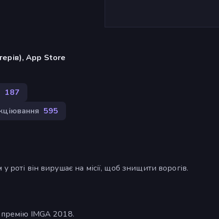
ерів), App Store
р
187
кціювання
595
у роті він вирушає на місії, щоб знищити ворогів.
а премію IMGA 2018.