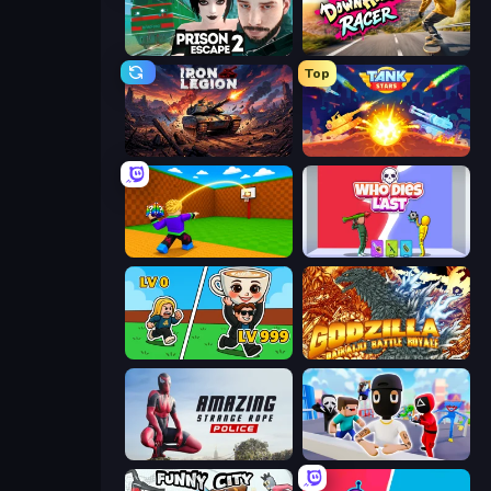
Prison Escape 2
Downhill Racer
Top
Iron Legion
Tank Stars
Throw a Lucky Block
Who Dies Last?
Brainrot Arena Online
Godzilla Daikaiju Battle Royale
Amazing Strange Rope Police
Mr. Dude: Online Multiverse Challenge