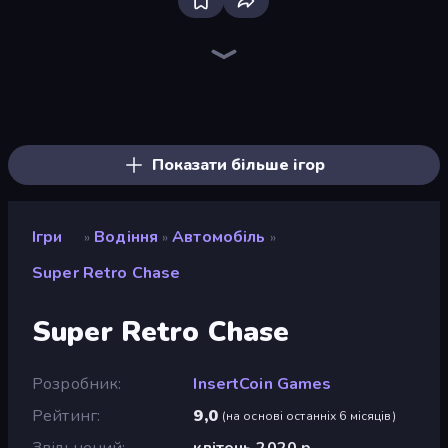
Racing Limits
Madness Cars Destroy
Traffic Rider
PolyTrack
Real Car Driving
Sky Riders
Hard Wheels
Moto X3M
Crazy Hills
Highway Racer
Hill Racing
Trials Ice Ride
Stunt Paradise
Airborne Motocross
Moto X3M 4 Winter
Epic Racing - Descent on Cars
Monster Truck Arena
Sportcars Crash
Показати більше ігор
Ігри
Водіння
Автомобіль
»
»
»
Super Retro Chase
Super Retro Chase
Розробник
InsertCoin Games
Рейтинг
9,0
(
на основі останніх 6 місяців
)
Звільнений
квітень 2020 р.